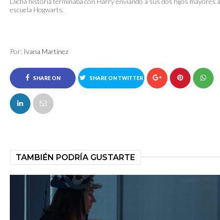
Dicha historia terminaba con Harry enviando a sus dos hijos mayores a
escuela Hogwarts.
Por:
Ivana Martinez
SHARE ON
SHARE ON TWITTER
FACEBOOK
TAMBIÉN PODRÍA GUSTARTE