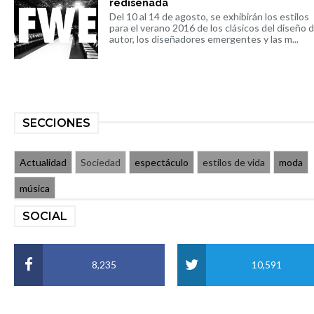
rediseñada
Del 10 al 14 de agosto, se exhibirán los estilos
para el verano 2016 de los clásicos del diseño 
autor, los diseñadores emergentes y las m...
SECCIONES
Actualidad
Sociedad
espectáculo
estilos de vida
moda
música
SOCIAL
8,235
10,591