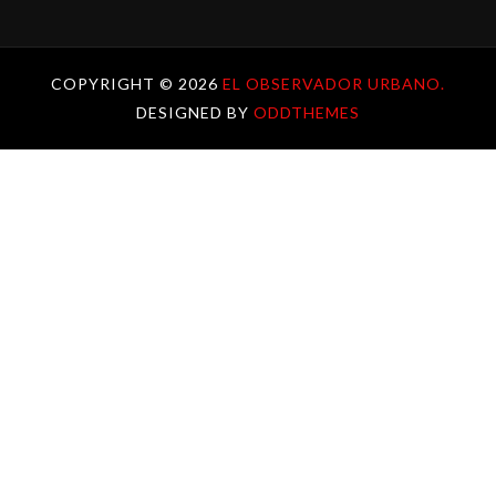
COPYRIGHT ©
2026
EL OBSERVADOR URBANO.
DESIGNED BY
ODDTHEMES