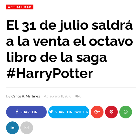
ACTUALIDAD
El 31 de julio saldrá
a la venta el octavo
libro de la saga
#HarryPotter
By
Carlos R. Martinez
At febrero 11, 2016
0
SHARE ON
SHARE ON TWITTER
FACEBOOK