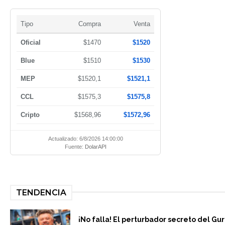
Tipo
Compra
Venta
Oficial
$1470
$1520
Blue
$1510
$1530
MEP
$1520,1
$1521,1
CCL
$1575,3
$1575,8
Cripto
$1568,96
$1572,96
Actualizado: 6/8/2026 14:00:00
Fuente:
DolarAPI
TENDENCIA
¡No falla! El perturbador secreto del Gu