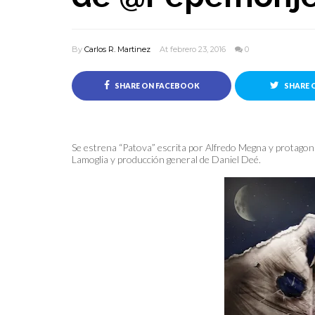
By
Carlos R. Martinez
At febrero 23, 2016
0
SHARE ON FACEBOOK
SHARE 
Se estrena “Patova” escrita por Alfredo Megna y protagon
Lamoglia y producción general de Daniel Deé.