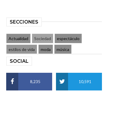
SECCIONES
Actualidad
Sociedad
espectáculo
estilos de vida
moda
música
SOCIAL
8,235
10,591