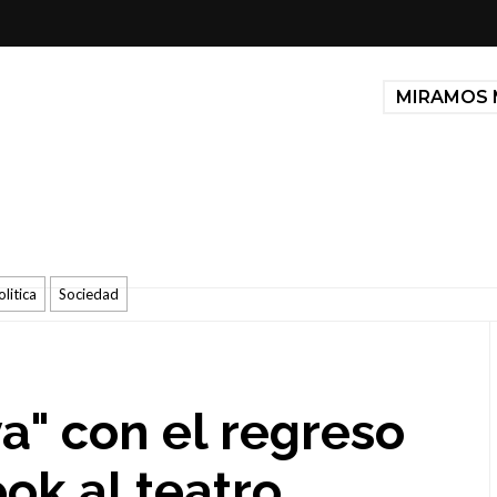
MIRAMOS 
olitica
Sociedad
a" con el regreso
k al teatro