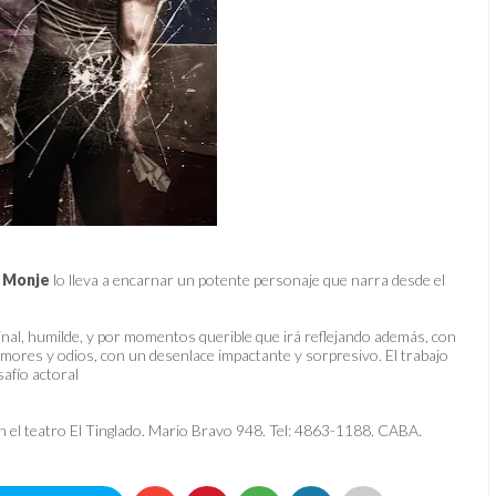
 Monje
lo lleva a encarnar un potente personaje que narra desde el
.
ginal, humilde, y por momentos querible que irá reflejando además, con
 amores y odios, con un desenlace impactante y sorpresivo. El trabajo
afío actoral
en el teatro El Tinglado. Mario Bravo 948. Tel: 4863-1188. CABA.