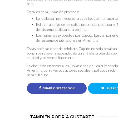
país.
Detalles de la jubilación promedio
La jubilación promedio para aquellos que han apor
Esta cifra surge de los datos proporcionados por el 
del sistema jubilatorio argentino.
Los números expuestos por Caputo buscan poner en p
del sistema de jubilaciones en Argentina.
Estas declaraciones del ministro Caputo no solo resaltan l
ponen de relieve la necesidad de un análisis profundo sob
equidad y solvencia financiera.
La discusión en torno a las jubilaciones y su cálculo cont
Argentina, con diversos actores sociales y políticos recla
para el futuro.
SHARE ON FACEBOOK
SHARE 
TAMBIÉN PODRÍA GUSTARTE