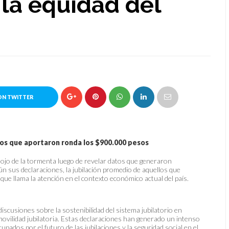
la equidad del
ON TWITTER
 los que aportaron ronda los $900.000 pesos
l ojo de la tormenta luego de revelar datos que generaron
ún sus declaraciones, la jubilación promedio de aquellos que
ue llama la atención en el contexto económico actual del país.
iscusiones sobre la sostenibilidad del sistema jubilatorio en
movilidad jubilatoria. Estas declaraciones han generado un intenso
cupados por el futuro de las jubilaciones y la seguridad social en el