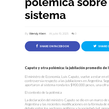
polémica sobre 
sistema
By
Wendy Klein
At julio 10, 2025
0
SHARE ON FACEBOOK
SHARE 
Caputo y otra polémica: la jubilación promedio de
El ministro de Economía, Luis Caputo, vuelve a estar en e
controversia respecto a las jubilaciones en Argentina. Seg
aportaron al sistema ronda los $900.000 pesos, una cifra q
El contexto de la polémica
La declaración del ministro Caputo se dio en un marco de d
Argentina y las recientes modificaciones en la fórmula de 
debate entre los sectores políticos y la sociedad civil, preo