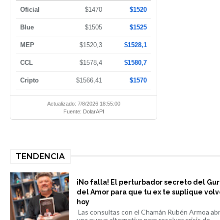
Oficial
$1470
$1520
Blue
$1505
$1525
MEP
$1520,3
$1528,1
CCL
$1578,4
$1580,7
Cripto
$1566,41
$1570
Actualizado: 7/8/2026 18:55:00
Fuente:
DolarAPI
TENDENCIA
¡No falla! El perturbador secreto del Gu
del Amor para que tu ex te suplique volv
hoy
Las consultas con el Chamán Rubén Armoa ab
una nueva alternativa para resolver crisis de