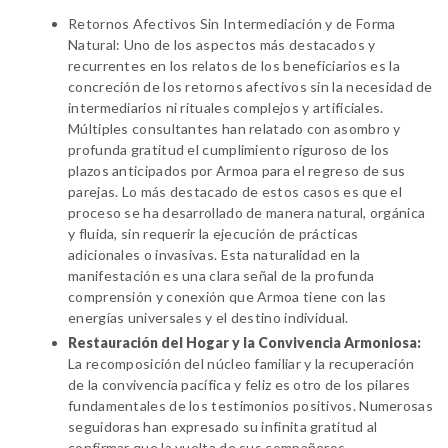
Retornos Afectivos Sin Intermediación y de Forma 
Natural:
 Uno de los aspectos más destacados y 
recurrentes en los relatos de los beneficiarios es la 
concreción de los retornos afectivos sin la necesidad de 
intermediarios ni rituales complejos y artificiales
. 
Múltiples consultantes han relatado con 
asombro y 
profunda gratitud
 el 
cumplimiento riguroso de los 
plazos anticipados por Armoa
 para el regreso de sus 
parejas. Lo más destacado de estos casos es que el 
proceso se ha desarrollado de manera 
natural, orgánica 
y fluida
, sin requerir la ejecución de prácticas 
adicionales o invasivas. Esta 
naturalidad en la 
manifestación
 es una clara señal de la 
profunda 
comprensión y conexión
 que Armoa tiene con las 
energías universales y el destino individual.
Restauración del Hogar y la Convivencia Armoniosa:
La 
recomposición del núcleo familiar y la recuperación 
de la convivencia pacífica y feliz
 es otro de los pilares 
fundamentales de los testimonios positivos. Numerosas 
seguidoras han expresado su 
infinita gratitud
 al 
confirmar que la 
vuelta de sus compañeros 