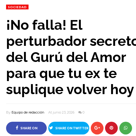
SOCIEDAD
¡No falla! El
perturbador secret
del Gurú del Amor
para que tu ex te
suplique volver hoy
By
Equipo de redacción
At junio 23, 2026
0
SHARE ON
SHARE ON TWITTER