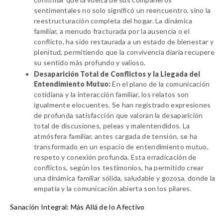
sentimentales
 no solo significó un reencuentro, sino la 
reestructuración completa del hogar
. La dinámica 
familiar, a menudo fracturada por la ausencia o el 
conflicto, ha sido 
restaurada a un estado de bienestar y 
plenitud
, permitiendo que la 
convivencia diaria recupere 
su sentido más profundo y valioso
.
Desaparición Total de Conflictos y la Llegada del
Entendimiento Mutuo:
 En el 
plano de la comunicación 
cotidiana y la interacción familiar
, los relatos son 
igualmente elocuentes. Se han registrado 
expresiones 
de profunda satisfacción
 que valoran la 
desaparición 
total de discusiones, peleas y malentendidos
. La 
atmósfera familiar, antes cargada de tensión, se ha 
transformado en un 
espacio de entendimiento mutuo, 
respeto y conexión profunda
. Esta 
erradicación de 
conflictos
, según los testimonios, ha permitido crear 
una 
dinámica familiar sólida, saludable y gozosa
, donde la 
empatía y la comunicación abierta
 son los pilares.
Sanación Integral: Más Allá de lo Afectivo