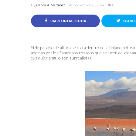
By
Carlos R. Martinez
At noviembre 25, 2014
0
SHARE ON FACEBOOK
SHARE 
Si de paraíso de altura se trata dentro del altiplano pot
además por los flamencos rosados que se lucen deliciosa
cualquier ángulo son surrealistas.