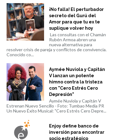
¡No falla! El perturbador
secreto del Gurú del
Amor para que tu ex te
suplique volver hoy
Las consultas con el Chamán
Rubén Armoa abren una
nueva alternativa para
resolver crisis de pareja y conflictos de convivencia.
Conocido co...
Aymée Nuviola y Capitán
V lanzan un potente
himno contra la tristeza
con "Cero Estrés Cero
Depresión"
Aymée Nuviola y Capitán V
Estrenan Nuevo Sencillo - Foto: Tumbao Media PR
Un Nuevo Éxito Musical: "Cero Estrés Cero Depre...
Enjoy define banco de
inversión para encontrar
socio estratégico