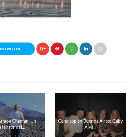
ON TWITTER
Armoa Chamán: Un
Cena top en Buenos Aires: Gaby
fensor del...
Álva...