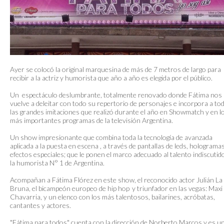
Ayer se colocó la original marquesina de más de 7 metros de largo para
recibir a la actriz y humorista que año a año es elegida por el público.
Un espectáculo deslumbrante, totalmente renovado donde Fátima nos
vuelve a deleitar con todo su repertorio de personajes e incorpora a to
las grandes imitaciones que realizó durante el año en Showmatch y en l
más importantes programas de la televisión Argentina.
Un show impresionante que combina toda la tecnología de avanzada
aplicada a la puesta en escena , a través de pantallas de leds, hologramas
efectos especiales; que le ponen el marco adecuado al talento indiscutid
la humorista N° 1 de Argentina.
Acompañan a Fátima Flórez en este show, el reconocido actor Julián La
Bruna, el bicampeón europeo de hip hop y triunfador en las vegas: Maxi
Chavarria, y un elenco con los más talentosos, bailarines, acróbatas,
cantantes y actores.
"Fátima para todos" cuenta con la dirección de Norberto Marcos y es u