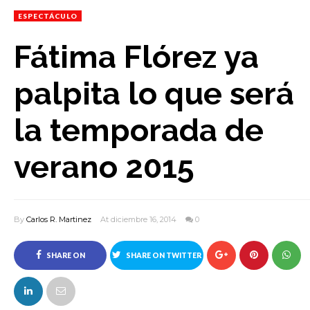
ESPECTÁCULO
Fátima Flórez ya
palpita lo que será
la temporada de
verano 2015
By
Carlos R. Martinez
At diciembre 16, 2014
0
SHARE ON
SHARE ON TWITTER
FACEBOOK