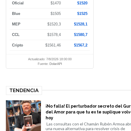
Oficial
$1470
$1520
Blue
$1505
$1525
MEP
$1520,3
$1528,1
CCL
$1578,4
$1580,7
Cripto
$1561,46
$1567,2
Actualizado: 7/8/2026 18:00:00
Fuente:
DolarAPI
TENDENCIA
¡No falla! El perturbador secreto del Gu
del Amor para que tu ex te suplique volv
hoy
Las consultas con el Chamán Rubén Armoa ab
una nueva alternativa para resolver crisis de