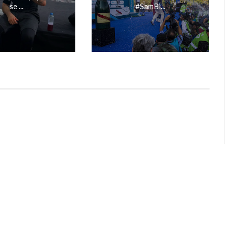
se ...
#SamBi...