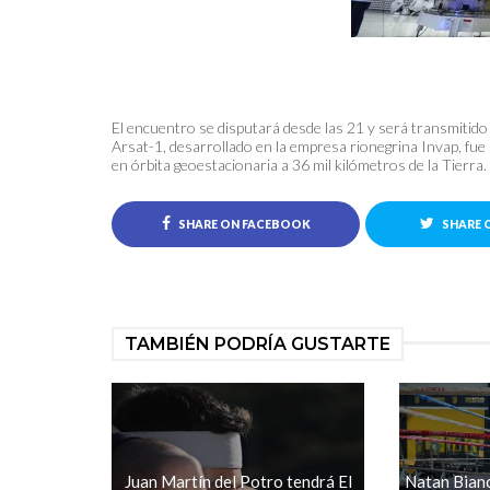
El encuentro se disputará desde las 21 y será transmitido 
Arsat-1, desarrollado en la empresa rionegrina Invap, fu
en órbita geoestacionaria a 36 mil kilómetros de la Tierra.
SHARE ON FACEBOOK
SHARE 
TAMBIÉN PODRÍA GUSTARTE
Juan Martín del Potro tendrá El
Natan Bian