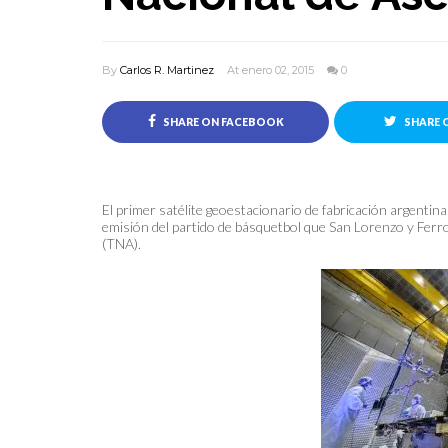
By
Carlos R. Martinez
At enero 02, 2015
0
SHARE ON FACEBOOK
SHARE 
El primer satélite geoestacionario de fabricación argentin
emisión del partido de básquetbol que San Lorenzo y Ferr
(TNA).