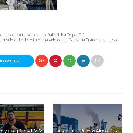
en directo a través de la señal pública DeporTV.
e lanzado el 16 de octubre pasado desde Guayana Francesa y puesto
ON TWITTER
co y su equipo #T.M.M
#FórmulaE Buenos Aires ePrix