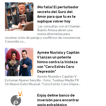
¡No falla! El perturbador
secreto del Gurú del
Amor para que tu ex te
suplique volver hoy
Las consultas con el Chamán
Rubén Armoa abren una
nueva alternativa para
resolver crisis de pareja y conflictos de convivencia.
Conocido co...
Aymée Nuviola y Capitán
V lanzan un potente
himno contra la tristeza
con "Cero Estrés Cero
Depresión"
Aymée Nuviola y Capitán V
Estrenan Nuevo Sencillo - Foto: Tumbao Media PR
Un Nuevo Éxito Musical: "Cero Estrés Cero Depre...
Enjoy define banco de
inversión para encontrar
socio estratégico