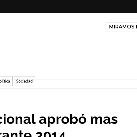
MIRAMOS 
olitica
Sociedad
cional aprobó mas
rante 2014