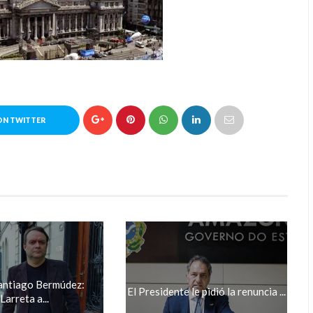
ON TWITTER
antiago Bermúdez:
El Presidente le pidió la renuncia ...
"Larreta a...