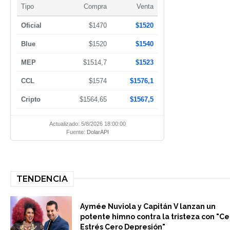
Tipo
Compra
Venta
Oficial
$1470
$1520
Blue
$1520
$1540
MEP
$1514,7
$1523
CCL
$1574
$1576,1
Cripto
$1564,65
$1567,5
Actualizado: 5/8/2026 18:00:00
Fuente:
DolarAPI
TENDENCIA
Aymée Nuviola y Capitán V lanzan un
potente himno contra la tristeza con "Ce
Estrés Cero Depresión"