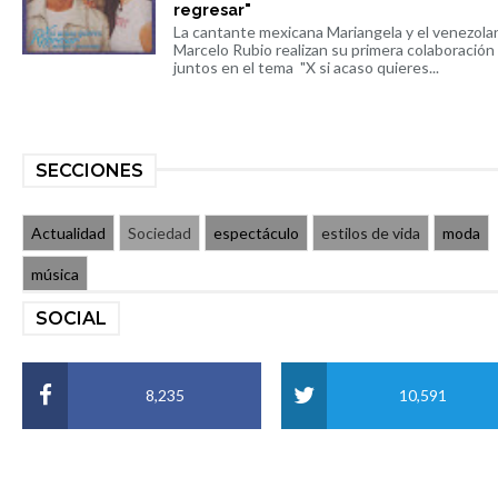
regresar"
La cantante mexicana Mariangela y el venezola
Marcelo Rubio realizan su primera colaboración
juntos en el tema "X si acaso quieres...
SECCIONES
Actualidad
Sociedad
espectáculo
estilos de vida
moda
música
SOCIAL
8,235
10,591