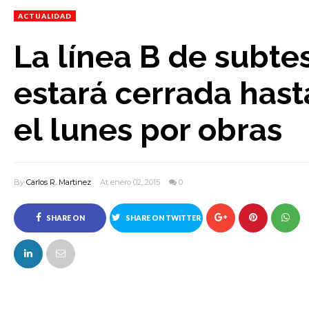
ACTUALIDAD
La línea B de subte
estará cerrada hast
el lunes por obras
By
Carlos R. Martinez
At enero 02, 2015
0
SHARE ON
SHARE ON TWITTER
FACEBOOK