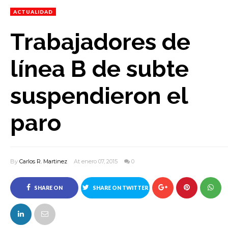
ACTUALIDAD
Trabajadores de
línea B de subte
suspendieron el
paro
By
Carlos R. Martinez
At enero 07, 2015
0
SHARE ON
SHARE ON TWITTER
FACEBOOK