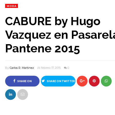
MODA
CABURE by Hugo
Vazquez en Pasarel
Pantene 2015
By
Carlos R. Martinez
At febrero 17, 2015
0
SHARE ON
SHARE ON TWITTER
FACEBOOK