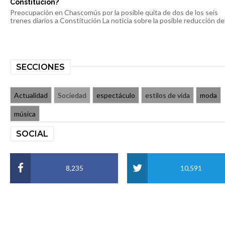
Constitución?
Preocupación en Chascomús por la posible quita de dos de los seis
trenes diarios a Constitución La noticia sobre la posible reducción del 
SECCIONES
Actualidad
Sociedad
espectáculo
estilos de vida
moda
música
SOCIAL
8,235
10,591