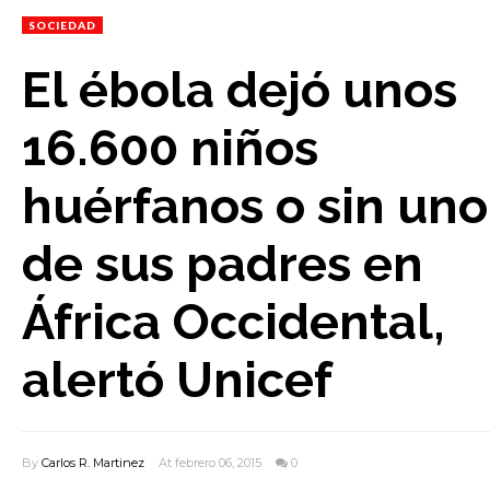
SOCIEDAD
El ébola dejó unos
16.600 niños
huérfanos o sin uno
de sus padres en
África Occidental,
alertó Unicef
By
Carlos R. Martinez
At febrero 06, 2015
0