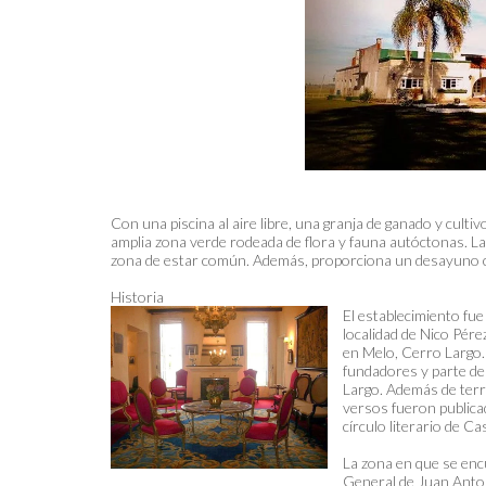
Con una piscina al aire libre, una granja de ganado y culti
amplia zona verde rodeada de flora y fauna autóctonas. L
zona de estar común. Además, proporciona un desayuno con
Historia
El establecimiento fue
localidad de Nico Pére
en Melo, Cerro Largo.
fundadores y parte de
Largo. Además de terra
versos fueron publicad
círculo literario de C
La zona en que se encu
General de Juan Antoni