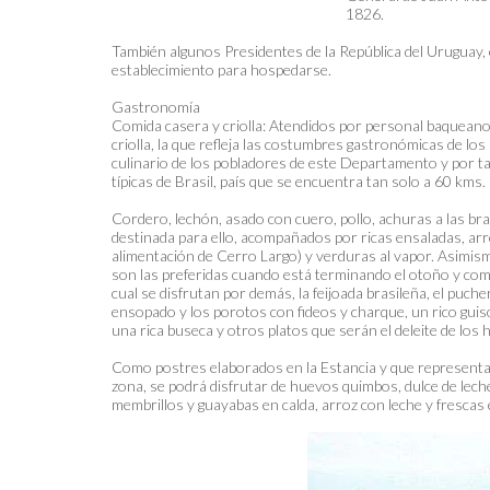
1826.
También algunos Presidentes de la República del Uruguay, e
establecimiento para hospedarse.
Gastronomía
Comida casera y criolla: Atendidos por personal baqueano 
criolla, la que refleja las costumbres gastronómicas de lo
culinario de los pobladores de este Departamento y por t
típicas de Brasil, país que se encuentra tan solo a 60 kms.
Cordero, lechón, asado con cuero, pollo, achuras a las bras
destinada para ello, acompañados por ricas ensaladas, arr
alimentación de Cerro Largo) y verduras al vapor. Asimism
son las preferidas cuando está terminando el otoño y comi
cual se disfrutan por demás, la feijoada brasileña, el pucher
ensopado y los porotos con fideos y charque, un rico guiso 
una rica buseca y otros platos que serán el deleite de los
Como postres elaborados en la Estancia y que representan e
zona, se podrá disfrutar de huevos quimbos, dulce de leche
membrillos y guayabas en calda, arroz con leche y frescas 