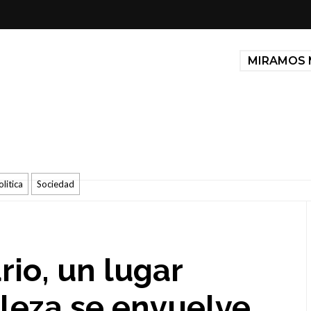
MIRAMOS 
olitica
Sociedad
rio, un lugar
leza se envuelve