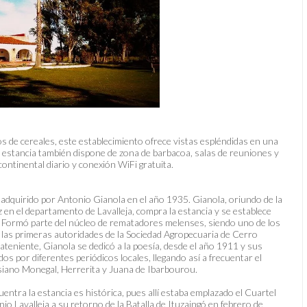
vos de cereales, este establecimiento ofrece vistas espléndidas en una
a estancia también dispone de zona de barbacoa, salas de reuniones y
tinental diario y conexión WiFi gratuita.
 adquirido por Antonio Gianola en el año 1935. Gianola, oriundo de la
z en el departamento de Lavalleja, compra la estancia y se establece
 Formó parte del núcleo de rematadores melenses, siendo uno de los
 las primeras autoridades de la Sociedad Agropecuaria de Cerro
teniente, Gianola se dedicó a la poesía, desde el año 1911 y sus
os por diferentes periódicos locales, llegando así a frecuentar el
asiano Monegal, Herrerita y Juana de Ibarbourou.
entra la estancia es histórica, pues allí estaba emplazado el Cuartel
o Lavalleja a su retorno de la Batalla de Ituzaingó en febrero de