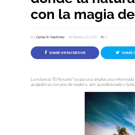
con la magia de 
By
Carlos R. Martinez
At febrero 23, 2015
0
SHARE ON FACEBOOK
SHARE 
La estancia "El Rosario" ocupa una amplia casa reformada d
acogedoras con piso de madera, aire acondicionado y baño