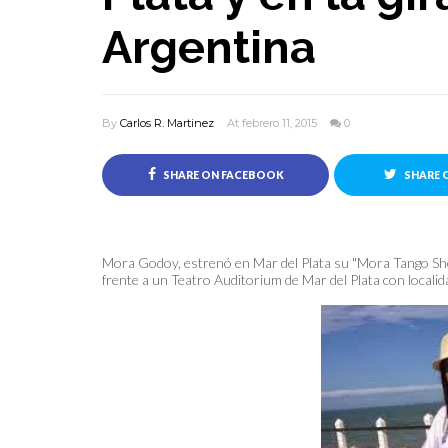
Argentina
By
Carlos R. Martinez
At febrero 11, 2015
0
SHARE ON FACEBOOK
SHARE 
Mora Godoy​, estrenó en Mar del Plata su "Mora Tango Sh
frente a un Teatro Auditorium de Mar del Plata con locali