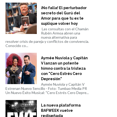
¡No falla! El perturbador
secreto del Gurú del
Amor para que tu ex te
suplique volver hoy
Las consultas con el Chamán
Rubén Armoa abren una
nueva alternativa para
resolver crisis de pareja y conflictos de convivencia.
Conocido co...
Aymée Nuviola y Capitán
V lanzan un potente
himno contra la tristeza
con "Cero Estrés Cero
Depresión"
Aymée Nuviola y Capitán V
Estrenan Nuevo Sencillo - Foto: Tumbao Media PR
Un Nuevo Éxito Musical: "Cero Estrés Cero Depre...
La nueva plataforma
BAFWEEK vuelve
rediseñada