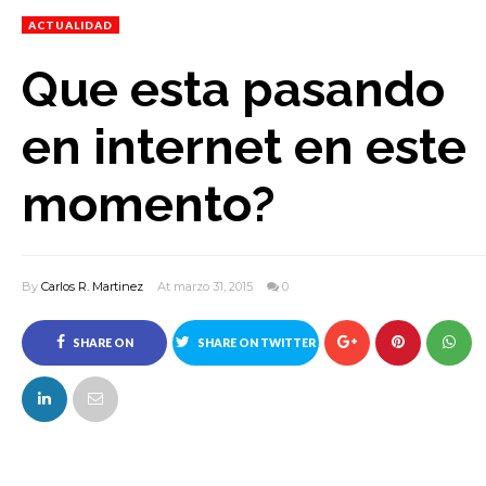
ACTUALIDAD
Que esta pasando
en internet en este
momento?
By
Carlos R. Martinez
At marzo 31, 2015
0
SHARE ON
SHARE ON TWITTER
FACEBOOK