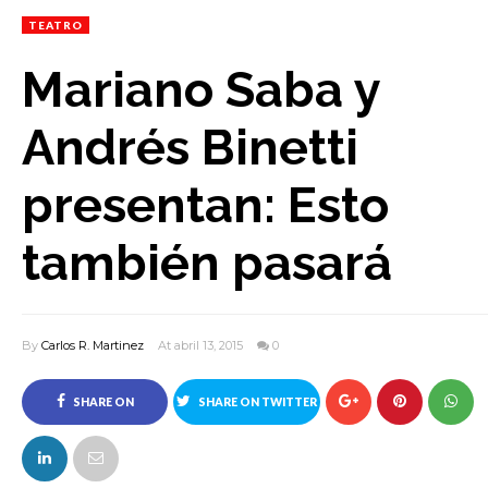
TEATRO
Mariano Saba y
Andrés Binetti
presentan: Esto
también pasará
By
Carlos R. Martinez
At abril 13, 2015
0
SHARE ON
SHARE ON TWITTER
FACEBOOK