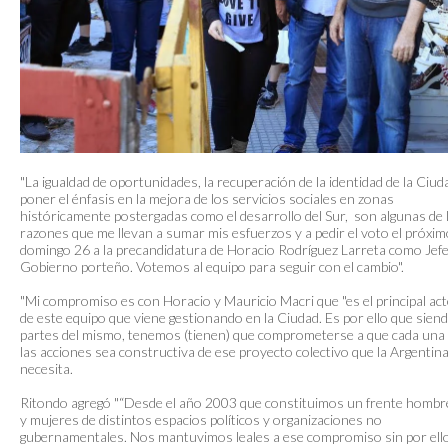
"La igualdad de oportunidades, la recuperación de la identidad de la Ciud
poner el énfasis en la mejora de los servicios sociales en zonas
históricamente postergadas como el desarrollo del Sur, son algunas de 
razones que me llevan a sumar mis esfuerzos y a pedir el voto el próxim
domingo 26 a la precandidatura de Horacio Rodríguez Larreta como Jefe
Gobierno porteño. Votemos al equipo para seguir con el cambio".
"Mi compromiso es con Horacio y Mauricio Macri que "es el principal ac
de este equipo que viene gestionando en la Ciudad. Es por ello que sien
partes del mismo, tenemos (tienen) que comprometerse a que cada una
las acciones sea constructiva de ese proyecto colectivo que la Argentin
necesita.
Ritondo agregó "“Desde el año 2003 que constituimos un frente hombr
y mujeres de distintos espacios políticos y organizaciones no
gubernamentales. Nos mantuvimos leales a ese compromiso sin por ell