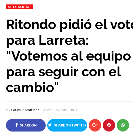
ACTUALIDAD
Ritondo pidió el vot
para Larreta:
"Votemos al equipo
para seguir con el
cambio"
By
Carlos R. Martinez
At abril 20, 2015
0
SHARE ON
SHARE ON TWITTER