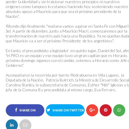
perder la identidad y sin traicionar nuestros principios ni nuestros
orígenes como tampoco lo estamos haciendo hoy sosteniendo nuestro
absoluto apoyo a Mauricio para que sea el próximo presidente de la
Nación”.
Ritondo dijo finalmente "mañana vamos a ganar en Santa Fe con Miguel
Sel. A partir de diciembre, junto a Mauricio Macri, comenzaremos por la
transformación de nuestro país hacia una República. Ya no quedan dud
que Mauricio va a ser el próximo Presidente de los argentinos".
En tanto, el precandidato a legislador en quinto lugar, Daniel del Sol, afi
"el PRO es un equipo y ese equipo tuvo un gran capitán que es Horacio. 
próximo domingo sigamos con el cambio, votemos a Horacio como Jefe 
Gobierno".
Acompañaron la recorrida por barrio Piedrabuena en Villa Lugano, la
Diputada de la Nación, Patricia Bulrrich, la Ministra de Desarrollo Social
Carolina Stanley, la subsecretaria de Comunas, Esther "Niti" Iglesias y l
jefa de la Comuna 8 y precandidata al mismo cargo, Eva Ferraro.
SHARE ON
SHARE ON TWITTER
FACEBOOK