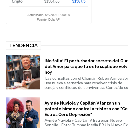
Cripto
$1564,65
$1567,5
Actualizado: 5/8/2026 18:00:00
Fuente:
DolarAPI
TENDENCIA
¡No falla! El perturbador secreto del Gu
del Amor para que tu ex te suplique volv
hoy
Las consultas con el Chamán Rubén Armoa ab
una nueva alternativa para resolver crisis de
pareja y conflictos de convivencia. Conocido co.
Aymée Nuviola y Capitán V lanzan un
potente himno contra la tristeza con "Ce
Estrés Cero Depresión"
Aymée Nuviola y Capitán V Estrenan Nuevo
Sencillo - Foto: Tumbao Media PR Un Nuevo Éx