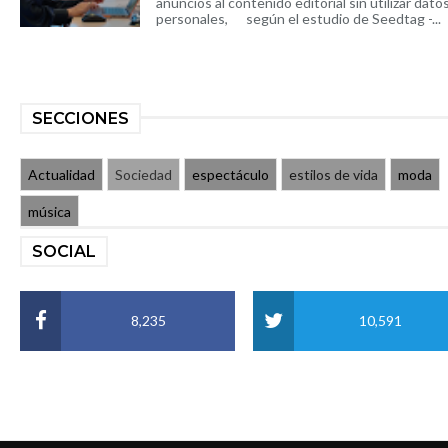
anuncios al contenido editorial sin utilizar dato
personales, según el estudio de Seedtag -...
SECCIONES
Actualidad
Sociedad
espectáculo
estilos de vida
moda
música
SOCIAL
8,235
10,591