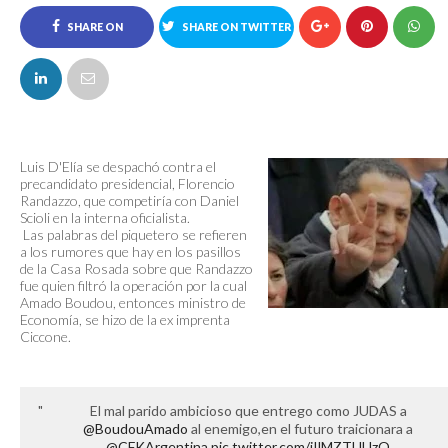
SHARE ON
SHARE ON TWITTER
FACEBOOK
Luis D'Elía se despachó contra el
precandidato presidencial, Florencio
Randazzo, que competiría con Daniel
Scioli en la interna oficialista.
Las palabras del piquetero se refieren
a los rumores que hay en los pasillos
de la Casa Rosada sobre que Randazzo
fue quien filtró la operación por la cual
Amado Boudou, entonces ministro de
Economía, se hizo de la ex imprenta
Ciccone.
El mal parido ambicioso que entrego como JUDAS a
@BoudouAmado
al enemigo,en el futuro traicionara a
@CFKArgentina
pic.twitter.com/jIlMZTUUzO