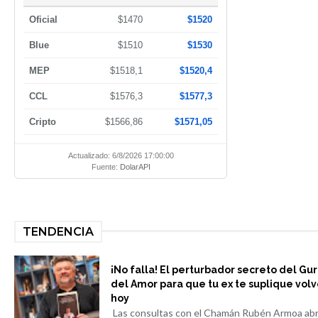
Oficial
$1470
$1520
Blue
$1510
$1530
MEP
$1518,1
$1520,4
CCL
$1576,3
$1577,3
Cripto
$1566,86
$1571,05
Actualizado: 6/8/2026 17:00:00
Fuente:
DolarAPI
TENDENCIA
¡No falla! El perturbador secreto del Gu
del Amor para que tu ex te suplique volv
hoy
Las consultas con el Chamán Rubén Armoa ab