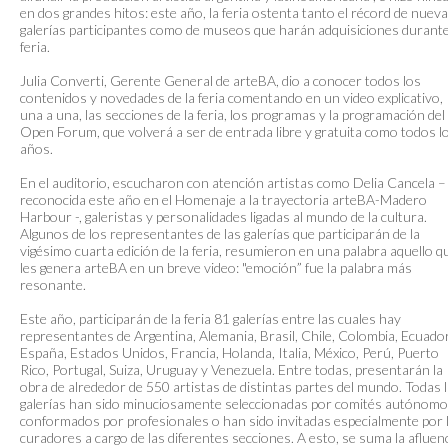
en dos grandes hitos: este año, la feria ostenta tanto el récord de nuev
galerías participantes como de museos que harán adquisiciones durante
feria.
Julia Converti, Gerente General de arteBA, dio a conocer todos los
contenidos y novedades de la feria comentando en un video explicativo,
una a una, las secciones de la feria, los programas y la programación del
Open Forum, que volverá a ser de entrada libre y gratuita como todos l
años.
En el auditorio, escucharon con atención artistas como Delia Cancela –
reconocida este año en el Homenaje a la trayectoria arteBA-Madero
Harbour -, galeristas y personalidades ligadas al mundo de la cultura.
Algunos de los representantes de las galerías que participarán de la
vigésimo cuarta edición de la feria, resumieron en una palabra aquello q
les genera arteBA en un breve video: "emoción” fue la palabra más
resonante.
Este año, participarán de la feria 81 galerías entre las cuales hay
representantes de Argentina, Alemania, Brasil, Chile, Colombia, Ecuador
España, Estados Unidos, Francia, Holanda, Italia, México, Perú, Puerto
Rico, Portugal, Suiza, Uruguay y Venezuela. Entre todas, presentarán la
obra de alrededor de 550 artistas de distintas partes del mundo. Todas 
galerías han sido minuciosamente seleccionadas por comités autónom
conformados por profesionales o han sido invitadas especialmente por 
curadores a cargo de las diferentes secciones. A esto, se suma la afluenc