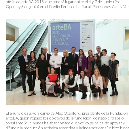
oficial de arteBA 2015, que tendrá lugar entre el 4 y 7 de Junio (Pre-
Opening 3 de junio) en el Predio Ferial de La Rural, Pabellones Azul y Ve
El anuncio estuvo a cargo de Alec Oxenford, presidente de la Fundación
arteBA, quien repasó los objetivos de la fundación, destacó el trabajo
constante “que nunca ha abandonado el objetivo principal de apoyar y
difundir la producción artística argentina y latinoamericana”, e hizo hinc