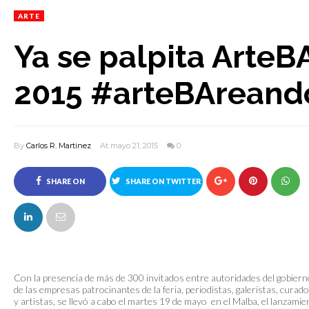
ARTE
Ya se palpita ArteB
2015 #arteBAreand
By
Carlos R. Martinez
At mayo 21, 2015
0
SHARE ON
SHARE ON TWITTER
FACEBOOK
Con la presencia de más de 300 invitados entre autoridades del gobiern
de las empresas patrocinantes de la feria, periodistas, galeristas, curad
y artistas, se llevó a cabo el martes 19 de mayo en el Malba, el lanzamie