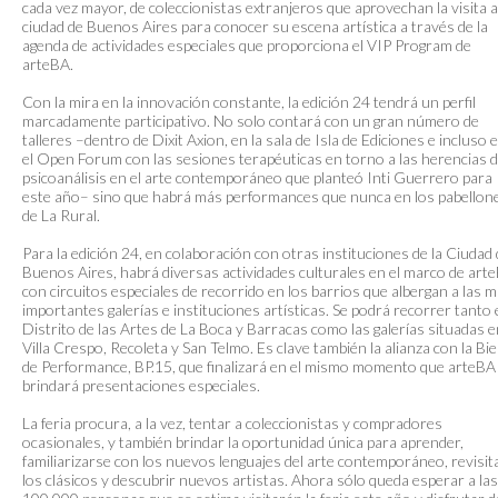
cada vez mayor, de coleccionistas extranjeros que aprovechan la visita a
ciudad de Buenos Aires para conocer su escena artística a través de la
agenda de actividades especiales que proporciona el VIP Program de
arteBA.
Con la mira en la innovación constante, la edición 24 tendrá un perfil
marcadamente participativo. No solo contará con un gran número de
talleres –dentro de Dixit Axion, en la sala de Isla de Ediciones e incluso 
el Open Forum con las sesiones terapéuticas en torno a las herencias d
psicoanálisis en el arte contemporáneo que planteó Inti Guerrero para
este año– sino que habrá más performances que nunca en los pabellon
de La Rural.
Para la edición 24, en colaboración con otras instituciones de la Ciudad
Buenos Aires, habrá diversas actividades culturales en el marco de art
con circuitos especiales de recorrido en los barrios que albergan a las 
importantes galerías e instituciones artísticas. Se podrá recorrer tanto 
Distrito de las Artes de La Boca y Barracas como las galerías situadas 
Villa Crespo, Recoleta y San Telmo. Es clave también la alianza con la Bie
de Performance, BP.15, que finalizará en el mismo momento que arteBA
brindará presentaciones especiales.
La feria procura, a la vez, tentar a coleccionistas y compradores
ocasionales, y también brindar la oportunidad única para aprender,
familiarizarse con los nuevos lenguajes del arte contemporáneo, revisit
los clásicos y descubrir nuevos artistas. Ahora sólo queda esperar a las