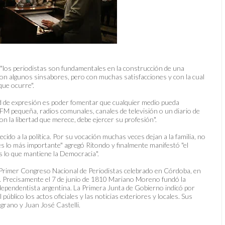
 "los periodistas son fundamentales en la construcción de una
con algunos sinsabores, pero con muchas satisfacciones y con la cual
que ocurre".
ad de expresión es poder fomentar que cualquier medio pueda
 FM pequeña, radios comunales, canales de televisión o un diario de
con la libertad que merece, debe ejercer su profesión".
do a la política. Por su vocación muchas veces dejan a la familia, no
 es lo más importante" agregó Ritondo y finalmente manifestó "el
es lo que mantiene la Democracia".
el Primer Congreso Nacional de Periodistas celebrado en Córdoba, en
s. Precisamente el 7 de junio de 1810 Mariano Moreno fundó la
dependentista argentina. La Primera Junta de Gobierno indicó por
úblico los actos oficiales y las noticias exteriores y locales. Sus
rano y Juan José Castelli.