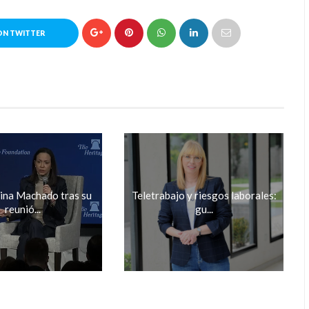
ON TWITTER
ina Machado tras su
Teletrabajo y riesgos laborales:
reunió...
gu...