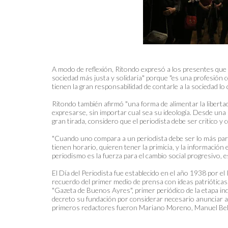
A modo de reflexión, Ritondo expresó a los presentes que
sociedad más justa y solidaria" porque "es una profesión 
tienen la gran responsabilidad de contarle a la sociedad lo 
Ritondo también afirmó "una forma de alimentar la libert
expresarse, sin importar cual sea su ideología. Desde una
gran tirada, considero que el periodista debe ser critico y 
"Cuando uno compara a un periodista debe ser lo más pareci
tienen horario, quieren tener la primicia, y la información
periodismo es la fuerza para el cambio social progresivo, 
El Día del Periodista fue establecido en el año 1938 por 
recuerdo del primer medio de prensa con ideas patriótica
"Gazeta de Buenos Ayres", primer periódico de la etapa in
decreto su fundación por considerar necesario anunciar al p
primeros redactores fueron Mariano Moreno, Manuel Belg