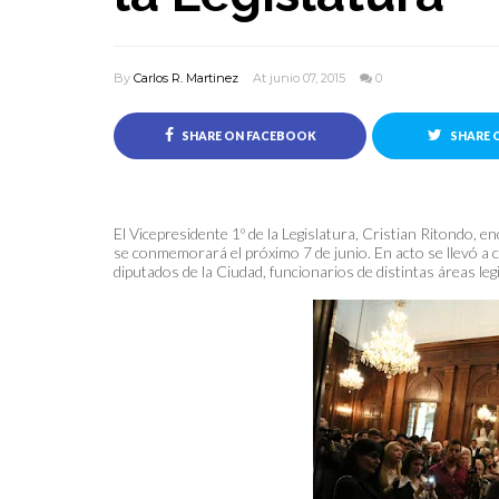
By
Carlos R. Martinez
At junio 07, 2015
0
SHARE ON FACEBOOK
SHARE 
El Vicepresidente 1º de la Legislatura, Cristian Ritondo, en
se conmemorará el próximo 7 de junio. En acto se llevó a 
diputados de la Ciudad, funcionarios de distintas áreas leg