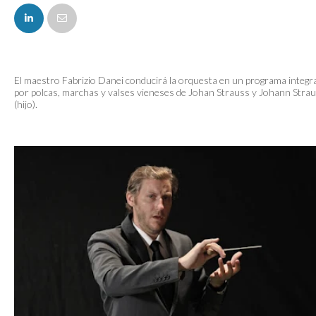
FACEBOOK
El maestro Fabrizio Danei conducirá la orquesta en un programa integr
por polcas, marchas y valses vieneses de Johan Strauss y Johann Stra
(hijo).