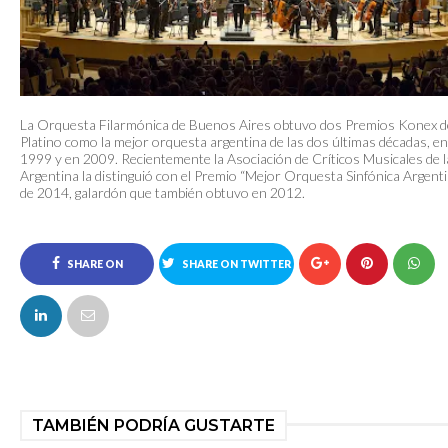
La Orquesta Filarmónica de Buenos Aires obtuvo dos Premios Konex d
Platino como la mejor orquesta argentina de las dos últimas décadas, en
1999 y en 2009. Recientemente la Asociación de Críticos Musicales de l
Argentina la distinguió con el Premio “Mejor Orquesta Sinfónica Argent
de 2014, galardón que también obtuvo en 2012.
SHARE ON
SHARE ON TWITTER
FACEBOOK
TAMBIÉN PODRÍA GUSTARTE