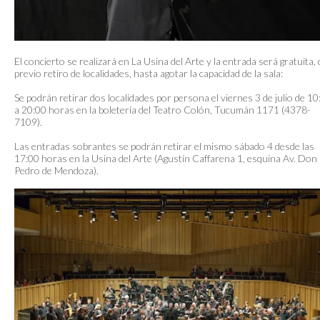
El concierto se realizará en La Usina del Arte y la entrada será gratuita,
previo retiro de localidades, hasta agotar la capacidad de la sala:
Se podrán retirar dos localidades por persona el viernes 3 de julio de 10
a 20:00 horas en la boletería del Teatro Colón, Tucumán 1171 (4378-
7109).
Las entradas sobrantes se podrán retirar el mismo sábado 4 desde las
17:00 horas en la Usina del Arte (Agustín Caffarena 1, esquina Av. Don
Pedro de Mendoza).