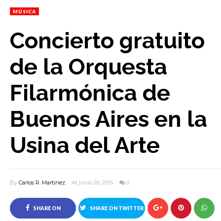
MÚSICA
Concierto gratuito
de la Orquesta
Filarmónica de
Buenos Aires en la
Usina del Arte
By
Carlos R. Martinez
At junio 26, 2015
0
SHARE ON
SHARE ON TWITTER