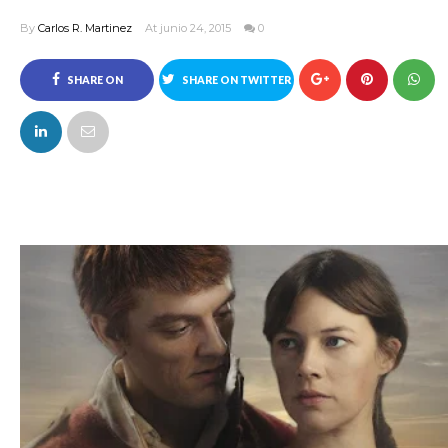
By
Carlos R. Martinez
At junio 24, 2015
0
SHARE ON
SHARE ON TWITTER
FACEBOOK