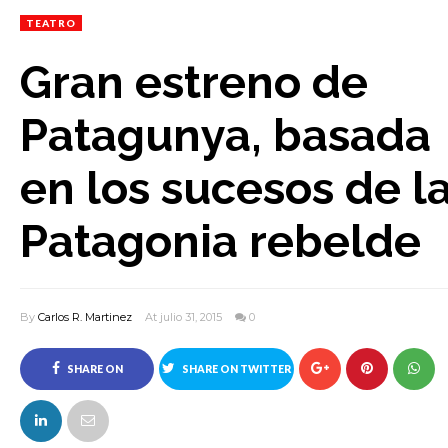
TEATRO
Gran estreno de
Patagunya, basada
en los sucesos de l
Patagonia rebelde
By
Carlos R. Martinez
At julio 31, 2015
0
SHARE ON
SHARE ON TWITTER
FACEBOOK