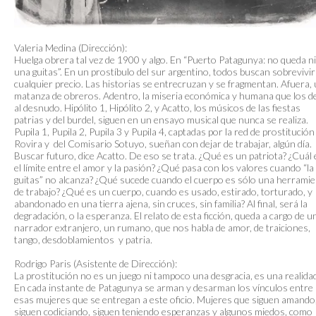
Valeria Medina (Dirección):
Huelga obrera tal vez de 1900 y algo. En “Puerto Patagunya: no queda ni
una guitas”. En un prostíbulo del sur argentino, todos buscan sobrevivir
cualquier precio. Las historias se entrecruzan y se fragmentan. Afuera,
matanza de obreros. Adentro, la miseria económica y humana que los d
al desnudo. Hipólito 1, Hipólito 2, y Acatto, los músicos de las fiestas
patrias y del burdel, siguen en un ensayo musical que nunca se realiza.
Pupila 1, Pupila 2, Pupila 3 y Pupila 4, captadas por la red de prostitución
Rovira y del Comisario Sotuyo, sueñan con dejar de trabajar, algún día.
Buscar futuro, dice Acatto. De eso se trata. ¿Qué es un patriota? ¿Cuál 
el límite entre el amor y la pasión? ¿Qué pasa con los valores cuando “la
guitas” no alcanza? ¿Qué sucede cuando el cuerpo es sólo una herrami
de trabajo? ¿Qué es un cuerpo, cuando es usado, estirado, torturado, y
abandonado en una tierra ajena, sin cruces, sin familia? Al final, será la
degradación, o la esperanza. El relato de esta ficción, queda a cargo de u
narrador extranjero, un rumano, que nos habla de amor, de traiciones,
tango, desdoblamientos y patria.
Rodrigo Paris (Asistente de Dirección):
La prostitución no es un juego ni tampoco una desgracia, es una realida
En cada instante de Patagunya se arman y desarman los vínculos entre
esas mujeres que se entregan a este oficio. Mujeres que siguen amando
siguen codiciando, siguen teniendo esperanzas y algunos miedos, como