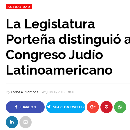
ACTUALIDAD
La Legislatura
Porteña distinguió a
Congreso Judío
Latinoamericano
By
Carlos R. Martinez
At julio 16, 2015
0
SHARE ON
SHARE ON TWITTER
FACEBOOK