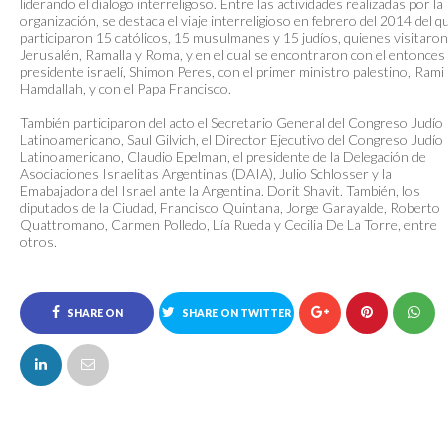
liderando el dialogo interreligoso. Entre las actividades realizadas por la
organización, se destaca el viaje interreligioso en febrero del 2014 del q
participaron 15 católicos, 15 musulmanes y 15 judíos, quienes visitaron
Jerusalén, Ramalla y Roma, y en el cual se encontraron con el entonces
presidente israelí, Shimon Peres, con el primer ministro palestino, Rami
Hamdallah, y con el Papa Francisco.
También participaron del acto el Secretario General del Congreso Judío
Latinoamericano, Saul Gilvich, el Director Ejecutivo del Congreso Judío
Latinoamericano, Claudio Epelman, el presidente de la Delegación de
Asociaciones Israelitas Argentinas (DAIA), Julio Schlosser y la
Emabajadora del Israel ante la Argentina. Dorit Shavit. También, los
diputados de la Ciudad, Francisco Quintana, Jorge Garayalde, Roberto
Quattromano, Carmen Polledo, Lía Rueda y Cecilia De La Torre, entre
otros.
SHARE ON
SHARE ON TWITTER
FACEBOOK