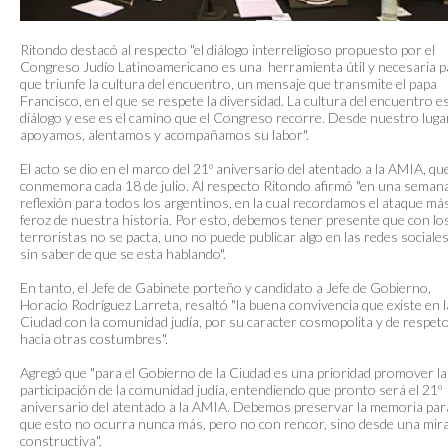
Ritondo destacó al respecto "el diálogo interreligioso propuesto por el
Congreso Judío Latinoamericano es una herramienta útil y necesaria p
que triunfe la cultura del encuentro, un mensaje que transmite el papa
Francisco, en el que se respete la diversidad. La cultura del encuentro e
diálogo y ese es el camino que el Congreso recorre. Desde nuestro luga
apoyamos, alentamos y acompañamos su labor".
El acto se dio en el marco del 21º aniversario del atentado a la AMIA, qu
conmemora cada 18 de julio. Al respecto Ritondo afirmó "en una seman
reflexión para todos los argentinos, en la cual recordamos el ataque má
feroz de nuestra historia. Por esto, debemos tener presente que con lo
terroristas no se pacta, uno no puede publicar algo en las redes sociale
sin saber de que se esta hablando".
En tanto, el Jefe de Gabinete porteño y candidato a Jefe de Gobierno,
Horacio Rodríguez Larreta, resaltó "la buena convivencia que existe en l
Ciudad con la comunidad judía, por su caracter cosmopolita y de respet
hacia otras costumbres".
Agregó que "para el Gobierno de la Ciudad es una prioridad promover la
participación de la comunidad judía, entendiendo que pronto será el 21º
aniversario del atentado a la AMIA. Debemos preservar la memoria par
que esto no ocurra nunca más, pero no con rencor, sino desde una mir
constructiva".