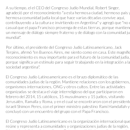
A su tiempo, el el CEO del Congreso Judío Mundial, Robert Singer,
agradeció por el reconocimiento "a esta hermosa ciudad, hermoso país 
hermosa comunidad judía local que hace varias décadas convive aquí,
contribuyendo a la cultura e invirtiendo en Argentina" y agregó que "no 
casual que el papa Francisco provenga de estas tierras, porque mantien
un mensaje de diálogo siempre fraterno y de diálogo con la comunidad ju
mundial".
Por último, el presidente del Congreso Judío Latinoamericano, Jack
Terpins, afirmó "en Buenos Aires, me siento como en casa. Este magnífi
reconocimiento es muy importante para el futuro de la comunidad judía,
porque significa un estímulo para seguir trabajando en la integración a l
sociedad argentina".
El Congreso Judío Latinoamericano es el brazo diplomático de las
comunidades judías de la región. Mantiene relaciones con los gobiernos,
organismos internaciones, ONG y otros cultos. Entre las actividades
organizadas se destaca el viaje interreligioso del que participaron en
febrero del 2014, 15 católicos, 15 musulmanes y 15 judíos, visitando
Jerusalén, Ramalla y Roma, y en el cual se encontraron con el president
israelí Shimon Peres, con el primer ministro palestino Rami Hamdallah y
concluyó con un encuentro del grupo con el Papa Francisco.
El Congreso Judío Latinoamericano es la organización internacional qu
reúne y representa a comunidades y organizaciones judías de la región,