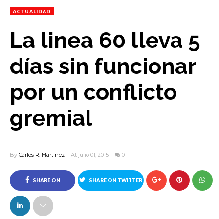
ACTUALIDAD
La linea 60 lleva 5
días sin funcionar
por un conflicto
gremial
By
Carlos R. Martinez
At julio 01, 2015
0
SHARE ON
SHARE ON TWITTER
FACEBOOK