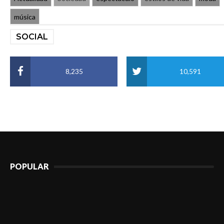
música
SOCIAL
8,235
10,591
POPULAR