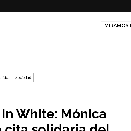
MIRAMOS 
olitica
Sociedad
 in White: Mónica
a cita solidaria del