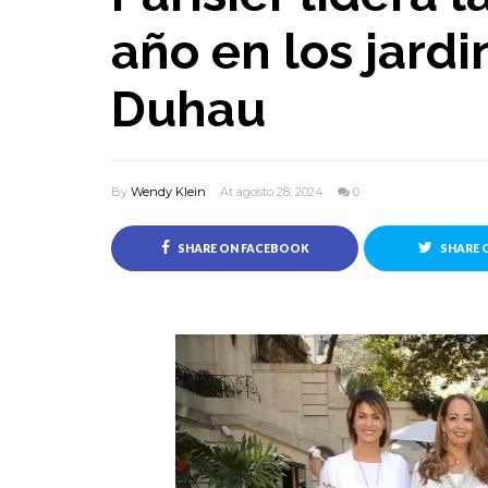
año en los jardi
Duhau
By
Wendy Klein
At agosto 28, 2024
0
SHARE ON FACEBOOK
SHARE 