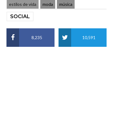
estilos de vida
moda
música
SOCIAL
8,235
10,591