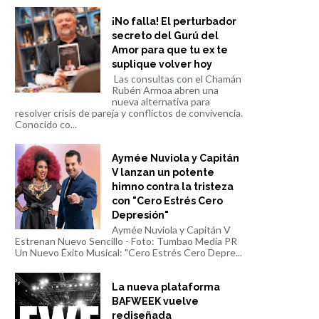
¡No falla! El perturbador
secreto del Gurú del
Amor para que tu ex te
suplique volver hoy
Las consultas con el Chamán
Rubén Armoa abren una
nueva alternativa para
resolver crisis de pareja y conflictos de convivencia.
Conocido co...
Aymée Nuviola y Capitán
V lanzan un potente
himno contra la tristeza
con "Cero Estrés Cero
Depresión"
Aymée Nuviola y Capitán V
Estrenan Nuevo Sencillo - Foto: Tumbao Media PR
Un Nuevo Éxito Musical: "Cero Estrés Cero Depre...
La nueva plataforma
BAFWEEK vuelve
rediseñada