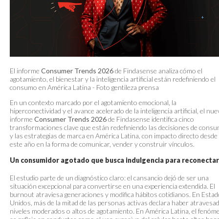
El informe
Consumer Trends 2026
de Findasense analiza cómo el
agotamiento, el bienestar y la inteligencia artificial están redefiniendo el
consumo en América Latina - Foto gentileza prensa
En un contexto marcado por el agotamiento emocional, la
hiperconectividad y el avance acelerado de la inteligencia artificial, el nu
informe
Consumer Trends 2026
de Findasense identifica cinco
transformaciones clave que están redefiniendo las decisiones de cons
y las estrategias de marca en América Latina, con impacto directo desde
este año en la forma de comunicar, vender y construir vínculos.
Un consumidor agotado que busca indulgencia para reconectar
El estudio parte de un diagnóstico claro: el cansancio dejó de ser una
situación excepcional para convertirse en una experiencia extendida. El
burnout atraviesa generaciones y modifica hábitos cotidianos. En Esta
Unidos, más de la mitad de las personas activas declara haber atravesa
niveles moderados o altos de agotamiento. En América Latina, el fenóm