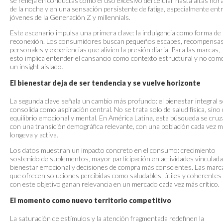
se refleja en conductas como el uso excesivo del celular hasta altas hor
de la noche y en una sensación persistente de fatiga, especialmente ent
jóvenes de la Generación Z y millennials.
Este escenario impulsa una primera clave: la indulgencia como forma de
reconexión. Los consumidores buscan pequeños escapes, recompensa
personales y experiencias que alivien la presión diaria. Para las marcas,
esto implica entender el cansancio como contexto estructural y no com
un insight aislado.
El bienestar deja de ser tendencia y se vuelve horizonte
La segunda clave señala un cambio más profundo: el bienestar integral s
consolida como aspiración central. No se trata solo de salud física, sino
equilibrio emocional y mental. En América Latina, esta búsqueda se cruz
con una transición demográfica relevante, con una población cada vez 
longeva y activa.
Los datos muestran un impacto concreto en el consumo: crecimiento
sostenido de suplementos, mayor participación en actividades vinculada
bienestar emocional y decisiones de compra más conscientes. Las marc
que ofrecen soluciones percibidas como saludables, útiles y coherentes
con este objetivo ganan relevancia en un mercado cada vez más crítico.
El momento como nuevo territorio competitivo
La saturación de estímulos y la atención fragmentada redefinen la