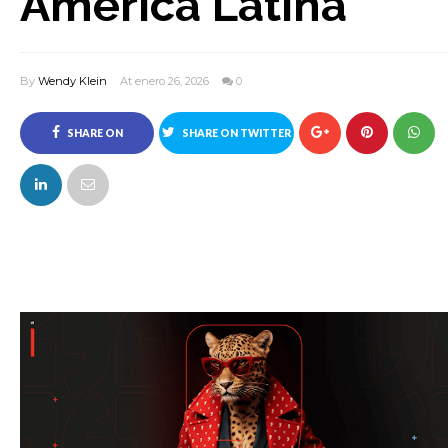
América Latina
By
Wendy Klein
At enero 26, 2026
0
SHARE ON
SHARE ON TWITTER
FACEBOOK