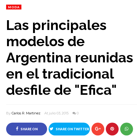
MODA
Las principales
modelos de
Argentina reunidas
en el tradicional
desfile de "Efica"
By
Carlos R. Martinez
At julio 03, 2015
0
SHARE ON
SHARE ON TWITTER