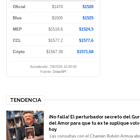
Oficial
$1470
$1520
Blue
$1505
$1525
MEP
$1519,6
$1524,5
CCL
$1577,2
$1577,6
Cripto
$1567,39
$1571,68
Actualizado: 7/8/2026 16:00:00
Fuente:
DolarAPI
TENDENCIA
¡No falla! El perturbador secreto del Gu
del Amor para que tu ex te suplique volv
hoy
Las consultas con el Chamán Rubén Armoa ab