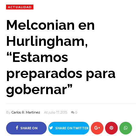
ACTUALIDAD
Melconian en
Hurlingham,
“Estamos
preparados para
gobernar”
By
Carlos R. Martinez
At julio 17, 2015
0
SHARE ON
SHARE ON TWITTER