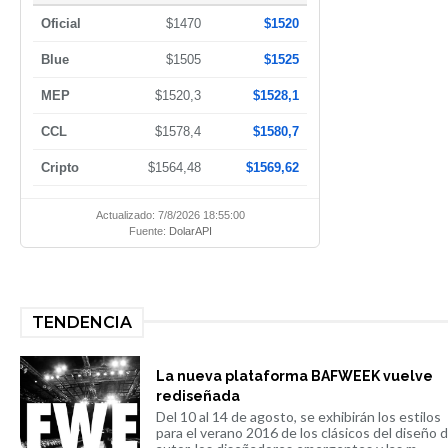
Oficial
$1470
$1520
Blue
$1505
$1525
MEP
$1520,3
$1528,1
CCL
$1578,4
$1580,7
Cripto
$1564,48
$1569,62
Actualizado: 7/8/2026 18:55:00
Fuente:
DolarAPI
TENDENCIA
La nueva plataforma BAFWEEK vuelve
rediseñada
Del 10 al 14 de agosto, se exhibirán los estilos
para el verano 2016 de los clásicos del diseño 