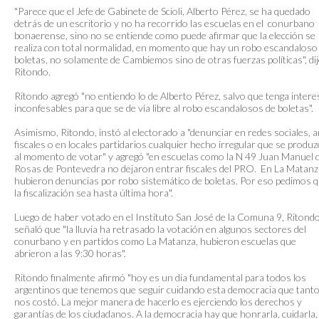
"Parece que el Jefe de Gabinete de Scioli, Alberto Pérez, se ha quedado
detrás de un escritorio y no ha recorrido las escuelas en el conurbano
bonaerense, sino no se entiende como puede afirmar que la elección se
realiza con total normalidad, en momento que hay un robo escandaloso
boletas, no solamente de Cambiemos sino de otras fuerzas políticas", di
Ritondo.
Ritondo agregó "no entiendo lo de Alberto Pérez, salvo que tenga intere
inconfesables para que se de vía libre al robo escandalosos de boletas".
Asimismo, Ritondo, instó al electorado a "denunciar en redes sociales, 
fiscales o en locales partidarios cualquier hecho irregular que se produz
al momento de votar" y agregó "en escuelas como la N 49 Juan Manuel 
Rosas de Pontevedra no dejaron entrar fiscales del PRO. En La Matanz
hubieron denuncias por robo sistemático de boletas. Por eso pedimos 
la fiscalización sea hasta última hora".
Luego de haber votado en el Instituto San José de la Comuna 9, Ritond
señaló que "la lluvia ha retrasado la votación en algunos sectores del
conurbano y en partidos como La Matanza, hubieron escuelas que
abrieron a las 9:30 horas".
Ritondo finalmente afirmó "hoy es un día fundamental para todos los
argentinos que tenemos que seguir cuidando esta democracia que tant
nos costó. La mejor manera de hacerlo es ejerciendo los derechos y
garantías de los ciudadanos. A la democracia hay que honrarla, cuidarla,