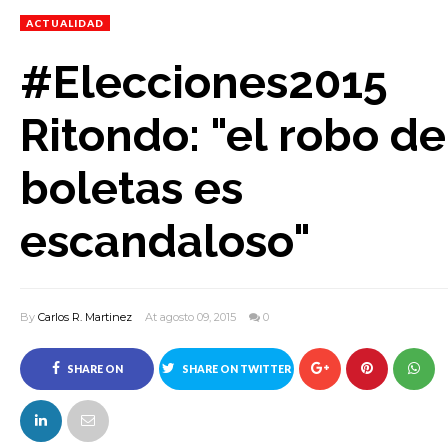
ACTUALIDAD
#Elecciones2015
Ritondo: "el robo de
boletas es
escandaloso"
By
Carlos R. Martinez
At agosto 09, 2015
0
SHARE ON
SHARE ON TWITTER
FACEBOOK