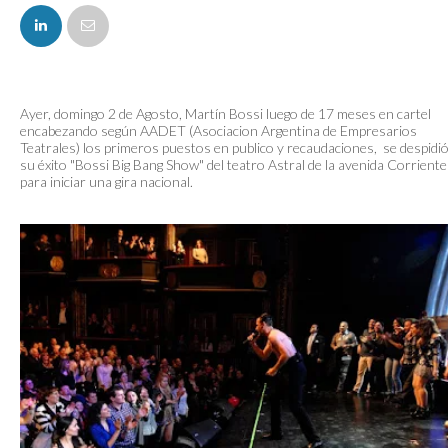
FACEBOOK
Ayer, domingo 2 de Agosto, Martín Bossi luego de 17 meses en cartel
encabezando según AADET (Asociacion Argentina de Empresarios
Teatrales) los primeros puestos en publico y recaudaciones, se despidió
su éxito "Bossi Big Bang Show" del teatro Astral de la avenida Corrient
para iniciar una gira nacional.