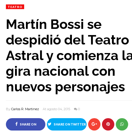
TEATRO
Martín Bossi se
despidió del Teatro
Astral y comienza l
gira nacional con
nuevos personajes
By
Carlos R. Martinez
At agosto 04, 2015
0
SHARE ON
SHARE ON TWITTER