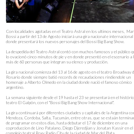
Con localidades agotadas en el Teatro Astral en los ultimos meses, Mar
Bossi a partir del 13 de Agosto iniciará una gira nacional e internacional
donde presentará los nuevos personajes del Bossi Big Bang Show.
La despedida del Teatro Astral contó con muchos famosos y el público 
lo ovacionó cinco minutos de pie y en donde presentó en el escenario a 
más de 60 personas que integran su elenco y producción.
La gira nacional comienza del 13 al 16 de agosto en el teatro Broadway 
Rosario donde siempre batió records de recaudaciones rindiendole un
homenaje a Alberto Olmedo en la ciudad donde nació el famoso cómico
argentino.
La semana siguiente desde el 19 hasta el 23 se presentará en el históri
teatro El Galpón, con el "Bossi Big Bang Show Internacional".
La gira continuará por diferentes ciudades y capitales de la Argentina c
Mendoza, Cordoba, Salta, Tucumán, entre otras, que se estaán termin
de programar en estos días, hasta debutar el 17 de diciembre en una
coproduccion de Lino Patalano, Diego Djeredjian y Jonatan Kassir en el
complejo teatral Roxy Radio City de la ciudad de Mar del Plata.