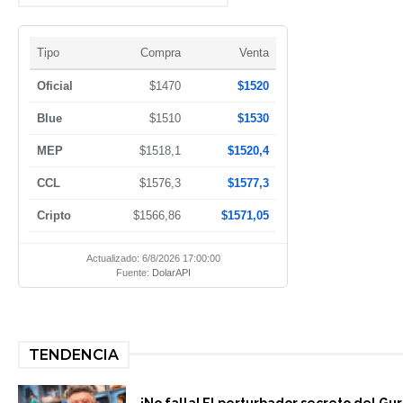
Tipo
Compra
Venta
Oficial
$1470
$1520
Blue
$1510
$1530
MEP
$1518,1
$1520,4
CCL
$1576,3
$1577,3
Cripto
$1566,86
$1571,05
Actualizado: 6/8/2026 17:00:00
Fuente:
DolarAPI
TENDENCIA
¡No falla! El perturbador secreto del Gu