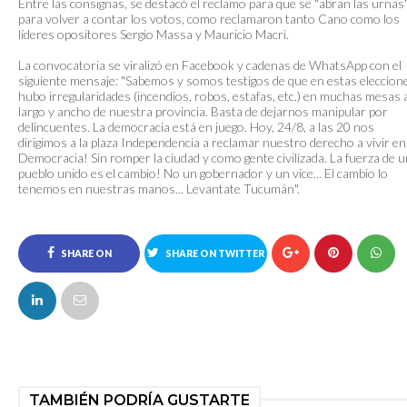
Entre las consignas, se destacó el reclamo para que se "abran las urnas
para volver a contar los votos, como reclamaron tanto Cano como los
líderes opositores Sergio Massa y Mauricio Macri.
La convocatoria se viralizó en Facebook y cadenas de WhatsApp con el
siguiente mensaje: "Sabemos y somos testigos de que en estas eleccion
hubo irregularidades (incendios, robos, estafas, etc.) en muchas mesas a
largo y ancho de nuestra provincia. Basta de dejarnos manipular por
delincuentes. La democracia está en juego. Hoy, 24/8, a las 20 nos
dirigimos a la plaza Independencia a reclamar nuestro derecho a vivir en
Democracia! Sin romper la ciudad y como gente civilizada. La fuerza de 
pueblo unido es el cambio! No un gobernador y un vice... El cambio lo
tenemos en nuestras manos... Levantate Tucumán".
SHARE ON
SHARE ON TWITTER
FACEBOOK
TAMBIÉN PODRÍA GUSTARTE