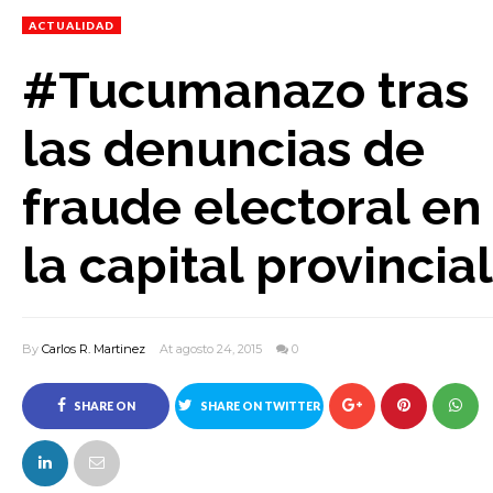
ACTUALIDAD
#Tucumanazo tras
las denuncias de
fraude electoral en
la capital provincial
By
Carlos R. Martinez
At agosto 24, 2015
0
SHARE ON
SHARE ON TWITTER
FACEBOOK