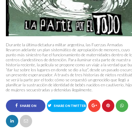
Durante la última dictadura militar argentina, las Fuerzas Armadas
llevaron adelante un plan sistemático de apropiación de menores, cuyo
punto más siniestro fue el funcionamiento de maternidades dentro de l
centros clandestinos de detención. Para iluminar esta parte de nuestra
historia reciente, la película se propone como un viaje a la verdad que b
“dar luz sobre los lugares en donde se dio a luz”, desde un pasado oscur
un presente esperanzador. A través de tres historias de nietos restitui
se verá la parte por el todo: cómo se orquestó un genocidio que llegó a
planificar la sustracción de identidad de bebés nacidos en cautiverio, hij
de mujeres secuestradas y detenidas ilegalmente.
SHARE ON
SHARE ON TWITTER
FACEBOOK