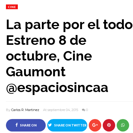
CINE
La parte por el todo
Estreno 8 de
octubre, Cine
Gaumont
@espaciosincaa
By
Carlos R. Martinez
At septiembre 04, 2015
0
SHARE ON
SHARE ON TWITTER