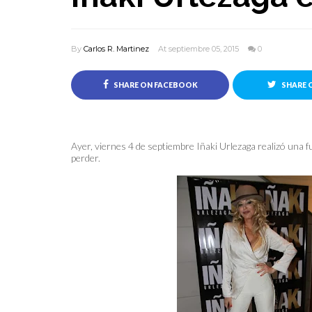
By
Carlos R. Martinez
At septiembre 05, 2015
0
SHARE ON FACEBOOK
SHARE 
Ayer, viernes 4 de septiembre Iñaki Urlezaga realizó una 
perder.