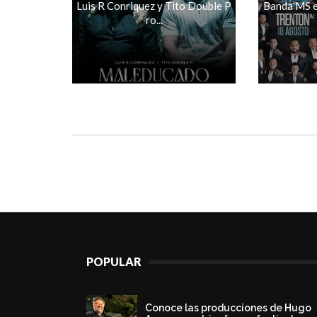
Luis R Conriquez y Tito Double P
Banda MS e
ro...
POPULAR
Conoce las producciones de Hugo