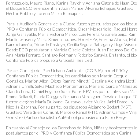
Ferrazzuolo, Mauro Riano, Karina Ravich y Adriana Gigena de Haar. De
el bloque ECO se encuentran Juan Manuel Álvarez Echague, Gustavo
Héctor Bobbio y Lorena Malka Rappaport.
Para la Auditoría General de la Ciudad, fueron postulados por los bloqu
PRO y Confianza Pública Democrática, Oscar Moscariello, Raquel Herr
Jorge Garayalde, María Victoria Marco, Luis Ferella, Gabriela Seijo, Ram
Martín Jensen y María Ximena Luques. Por el FPV, Emelina Alonso, Mat
Barroetaveña, Eduardo Epsteyn, Cecilia Segura Rattagan y Hugo Vásqu
Desde ECO postularon a Mariela Giselle Coletta, Juan Facundo Del Ga
Ana María Ferraro, Santiago Rotman y Federico Saravia. En tanto, el bl
Confianza Pública propuso a Graciela Inés Lietti.
Para el Consejo del Plan Urbano Ambiental (COPUA), por el PRO y
Confianza Pública Democrática, los candidatos son Martín Ezequiel
González, Marion Allen, Diego Ramiro Minetti, Catalina Alejandra Liotti,
Adriana Urrelli, Selva Machado Montemurro, Mariano García Mithieaux
Claudio Luna, Daniel Edgardo Sosa. Por el FPV, los postulantes son Ma
Emma Bellardi, Estela Dilegge y Fernando Verdaguer. Desde el bloque 
fueron elegidos María Dujovne, Gustavo Javier Mujica, Ariel Pradelli y
Nicolás Zabrana. Por su parte, los diputados Alejandro Bodart (MST),
Gustavo Vera (Bien Común), Marcelo Ramal (FIT), Adrián Camps y Virg
González (Partido Socialista Auténtico) propusieron a Pablo Bergel.
En cuanto al Consejo de los Derechos del Niño, Niñas y Adolescentes l
postulantes por el PRO y Confianza Pública Democrática son Carina