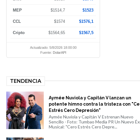
MEP
$1514,7
$1523
CCL
$1574
$1576,1
Cripto
$1564,65
$1567,5
Actualizado: 5/8/2026 18:00:00
Fuente:
DolarAPI
TENDENCIA
Aymée Nuviola y Capitán V lanzan un
potente himno contra la tristeza con "Ce
Estrés Cero Depresión"
Aymée Nuviola y Capitán V Estrenan Nuevo
Sencillo - Foto: Tumbao Media PR Un Nuevo Éx
Musical: "Cero Estrés Cero Depre...