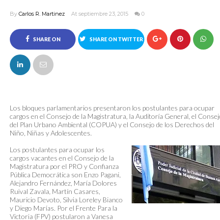
By
Carlos R. Martinez
At septiembre 23, 2015
0
SHARE ON
SHARE ON TWITTER
FACEBOOK
Los bloques parlamentarios presentaron los postulantes para ocupar
cargos en el Consejo de la Magistratura, la Auditoría General, el Conse
del Plan Urbano Ambiental (COPUA) y el Consejo de los Derechos del
Niño, Niñas y Adolescentes.
Los postulantes para ocupar los
cargos vacantes en el Consejo de la
Magistratura por el PRO y Confianza
Pública Democrática son Enzo Pagani,
Alejandro Fernández, María Dolores
Ruival Zavala, Martín Casares,
Mauricio Devoto, Silvia Loreley Bianco
y Diego Marías. Por el Frente Para la
Victoria (FPV) postularon a Vanesa