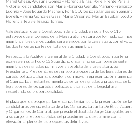
Mariel Ghezzi, Agustina Gómez y Florencia Eiras. Por el Frente Para la
Victoria, los candidatos son María Florencia Gentile, Mariano Francisco
Luongo y José Eduardo Machain. Por ECO, los postulantes son Saman
Bonelli, Virginia Gonzalez Gass, María Orsenigo, Martín Esteban Scotto
Florencia Teuly e Ignacio Torres.
Vale destacar que la Constitución de la Ciudad, en su artículo 115
establece que el Consejo de la Magistratura estará conformado con nu
miembros, tres de los cuales será elegidos por la Legislatura, con el vot
las dos terceras partes del total de sus miembros.
Respecto a la Auditoría General de la Ciudad, la Constitución porteña
expresa en su artículo 136 que dicho organismo se compone de siete
miembros designados por mayoría absoluta de la Legislatura. Su
Presidente o Presidenta es designado a propuesta de los legisladores de
partido político o alianza opositora con mayor representación numérica
el Cuerpo. Los restantes miembros serán designados a propuesta de lo
legisladores de los partidos políticos o alianzas de la Legislatura,
respetando su proporcionalidad.
El plazo que los bloque parlamentarios tenían para la presentación de la
candidaturas venció esta tarde a las 18 horas. La Junta De Ética, Acuer
y Organismos de Control, que preside el diputado Jorge Garayalde, ten
a su cargo la responsabilidad del procedimiento que culmine con la
elevación al pleno de las propuestas definitivas.