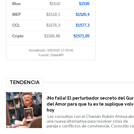
Blue
$1510
$1530
MEP
$1518,1
$1520,4
CCL
$1576,3
$1577,3
Cripto
$1566,86
$1571,05
Actualizado: 6/8/2026 17:00:00
Fuente:
DolarAPI
TENDENCIA
¡No falla! El perturbador secreto del Gu
del Amor para que tu ex te suplique volv
hoy
Las consultas con el Chamán Rubén Armoa ab
una nueva alternativa para resolver crisis de
pareja y conflictos de convivencia. Conocido co.