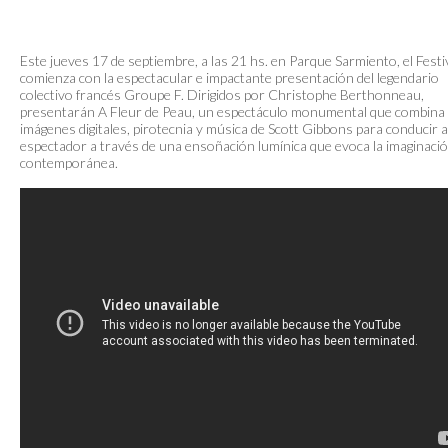
Este jueves 17 de septiembre, a las 21 hs. en Parque Sarmiento, el Festi
comienza con la espectacular e impactante presentación del legendario
colectivo francés Groupe F. Dirigidos por Christophe Berthonneau,
presentarán A Fleur de Peau, un espectáculo monumental que combina
imágenes digitales, pirotecnia y música de Scott Gibbons para conducir a
espectador a través de una ensoñación lumínica que evoca la imaginaci
contemporánea.