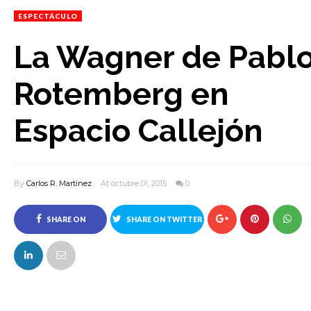
ESPECTÁCULO
La Wagner de Pabl
Rotemberg en
Espacio Callejón
By
Carlos R. Martinez
At octubre 01, 2015
0
SHARE ON
SHARE ON TWITTER
FACEBOOK