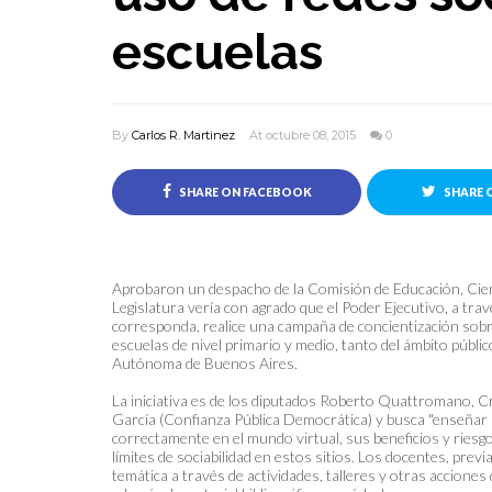
escuelas
By
Carlos R. Martinez
At octubre 08, 2015
0
SHARE ON FACEBOOK
SHARE 
Aprobaron un despacho de la Comisión de Educación, Cienci
Legislatura vería con agrado que el Poder Ejecutivo, a tra
corresponda, realice una campaña de concientización sobre
escuelas de nivel primario y medio, tanto del ámbito públi
Autónoma de Buenos Aires.
La iniciativa es de los diputados Roberto Quattromano, C
García (Confianza Pública Democrática) y busca "enseñar 
correctamente en el mundo virtual, sus beneficios y riesg
límites de sociabilidad en estos sitios. Los docentes, prev
temática a través de actividades, talleres y otras accione