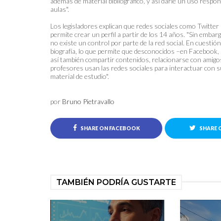
además de material bibliográfico, y así darle un uso respo
aulas".
Los legisladores explican que redes sociales como Twitt
permite crear un perfil a partir de los 14 años. "Sin emb
no existe un control por parte de la red social. En cuestió
biografía, lo que permite que desconocidos –en Facebook, 
así también compartir contenidos, relacionarse con amigo
profesores usan las redes sociales para interactuar con 
material de estudio".
por
Bruno Pietravallo
SHARE ON FACEBOOK
SHARE 
TAMBIÉN PODRÍA GUSTARTE