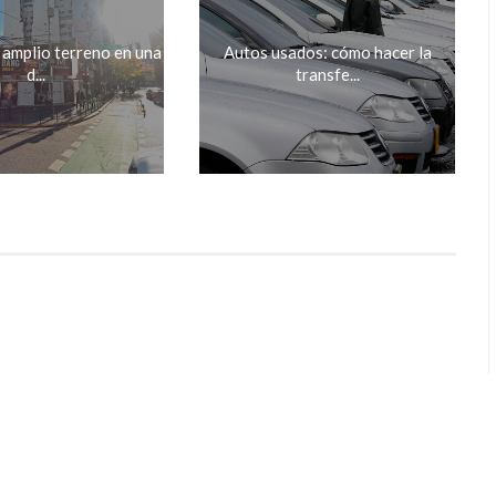
 amplio terreno en una
Autos usados: cómo hacer la
d...
transfe...