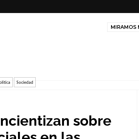
MIRAMOS 
olitica
Sociedad
ncientizan sobre
iales en las