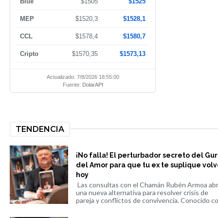
Blue
$1505
$1525
MEP
$1520,3
$1528,1
CCL
$1578,4
$1580,7
Cripto
$1570,35
$1573,13
Actualizado: 7/8/2026 18:55:00
Fuente:
DolarAPI
TENDENCIA
¡No falla! El perturbador secreto del Gu
del Amor para que tu ex te suplique volv
hoy
Las consultas con el Chamán Rubén Armoa ab
una nueva alternativa para resolver crisis de
pareja y conflictos de convivencia. Conocido co.