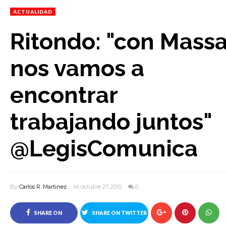
ACTUALIDAD
Ritondo: "con Mass
nos vamos a
encontrar
trabajando juntos"
@LegisComunica
By
Carlos R. Martinez
At octubre 27, 2015
0
SHARE ON
SHARE ON TWITTER