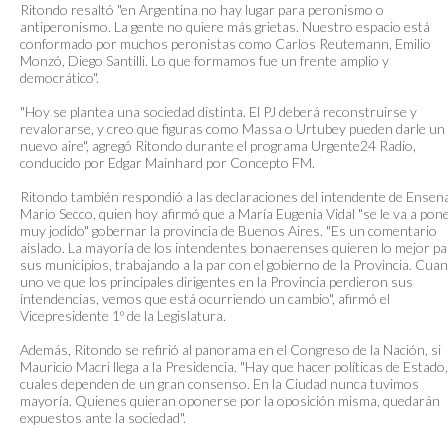
Ritondo resaltó "en Argentina no hay lugar para peronismo o
antiperonismo. La gente no quiere más grietas. Nuestro espacio está
conformado por muchos peronistas como Carlos Reutemann, Emilio
Monzó, Diego Santilli. Lo que formamos fue un frente amplio y
democrático".
"Hoy se plantea una sociedad distinta. El PJ deberá reconstruirse y
revalorarse, y creo que figuras como Massa o Urtubey pueden darle un
nuevo aire", agregó Ritondo durante el programa Urgente24 Radio,
conducido por Edgar Mainhard por Concepto FM.
Ritondo también respondió a las declaraciones del intendente de Ensen
Mario Secco, quien hoy afirmó que a María Eugenia Vidal "se le va a pon
muy jodido" gobernar la provincia de Buenos Aires. "Es un comentario
aislado. La mayoría de los intendentes bonaerenses quieren lo mejor pa
sus municipios, trabajando a la par con el gobierno de la Provincia. Cua
uno ve que los principales dirigentes en la Provincia perdieron sus
intendencias, vemos que está ocurriendo un cambio", afirmó el
Vicepresidente 1º de la Legislatura.
Además, Ritondo se refirió al panorama en el Congreso de la Nación, si
Mauricio Macri llega a la Presidencia. "Hay que hacer políticas de Estado,
cuales dependen de un gran consenso. En la Ciudad nunca tuvimos
mayoría. Quienes quieran oponerse por la oposición misma, quedarán
expuestos ante la sociedad".