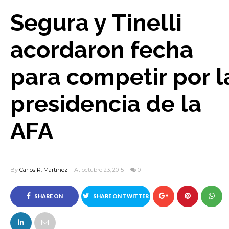
Segura y Tinelli
acordaron fecha
para competir por l
presidencia de la
AFA
By
Carlos R. Martinez
At octubre 23, 2015
0
SHARE ON
SHARE ON TWITTER
FACEBOOK