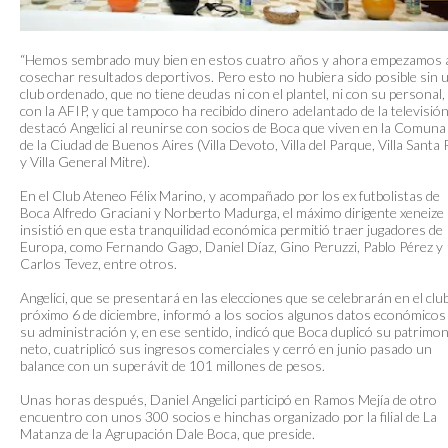
“Hemos sembrado muy bien en estos cuatro años y ahora empezamos 
cosechar resultados deportivos. Pero esto no hubiera sido posible sin 
club ordenado, que no tiene deudas ni con el plantel, ni con su personal, 
con la AFIP, y que tampoco ha recibido dinero adelantado de la televisión
destacó Angelici al reunirse con socios de Boca que viven en la Comuna
de la Ciudad de Buenos Aires (Villa Devoto, Villa del Parque, Villa Santa 
y Villa General Mitre).
En el Club Ateneo Félix Marino, y acompañado por los ex futbolistas de
Boca Alfredo Graciani y Norberto Madurga, el máximo dirigente xeneize
insistió en que esta tranquilidad económica permitió traer jugadores de
Europa, como Fernando Gago, Daniel Díaz, Gino Peruzzi, Pablo Pérez y
Carlos Tevez, entre otros.
Angelici, que se presentará en las elecciones que se celebrarán en el club
próximo 6 de diciembre, informó a los socios algunos datos económicos
su administración y, en ese sentido, indicó que Boca duplicó su patrimo
neto, cuatriplicó sus ingresos comerciales y cerró en junio pasado un
balance con un superávit de 101 millones de pesos.
Unas horas después, Daniel Angelici participó en Ramos Mejía de otro
encuentro con unos 300 socios e hinchas organizado por la filial de La
Matanza de la Agrupación Dale Boca, que preside.