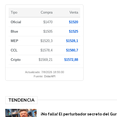
Tipo
Compra
Venta
Oficial
$1470
$1520
Blue
$1505
$1525
MEP
$1520,3
$1528,1
CCL
$1578,4
$1580,7
Cripto
$1569,21
$1572,88
Actualizado: 7/8/2026 18:55:00
Fuente:
DolarAPI
TENDENCIA
¡No falla! El perturbador secreto del Gu