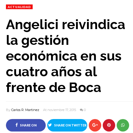
ACTUALIDAD
Angelici reivindica
la gestión
económica en sus
cuatro años al
frente de Boca
By
Carlos R. Martinez
At noviembre 17, 2015
0
SHARE ON
SHARE ON TWITTER