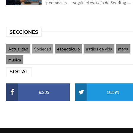
personales, según el estudio de Seedtag -...
SECCIONES
Actualidad
Sociedad
espectáculo
estilos de vida
moda
música
SOCIAL
8,235
10,591