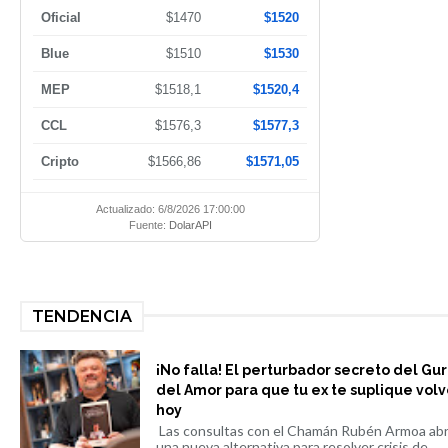
Oficial
$1470
$1520
Blue
$1510
$1530
MEP
$1518,1
$1520,4
CCL
$1576,3
$1577,3
Cripto
$1566,86
$1571,05
Actualizado: 6/8/2026 17:00:00
Fuente:
DolarAPI
TENDENCIA
¡No falla! El perturbador secreto del Gu
del Amor para que tu ex te suplique volv
hoy
Las consultas con el Chamán Rubén Armoa ab
una nueva alternativa para resolver crisis de