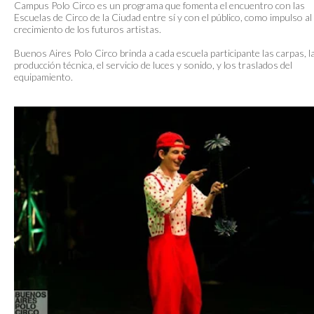
Campus Polo Circo es un programa que fomenta el encuentro con las
Escuelas de Circo de la Ciudad entre sí y con el público, como impulso al
crecimiento de los futuros artistas.
Buenos Aires Polo Circo brinda a cada escuela participante las carpas, l
producción técnica, el servicio de luces y sonido, y los traslados del
equipamiento.