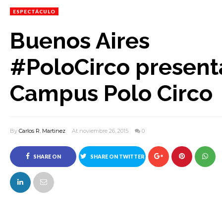
ESPECTÁCULO
Buenos Aires
#PoloCirco present
Campus Polo Circo
By
Carlos R. Martinez
At noviembre 26, 2015
0
SHARE ON
SHARE ON TWITTER
FACEBOOK