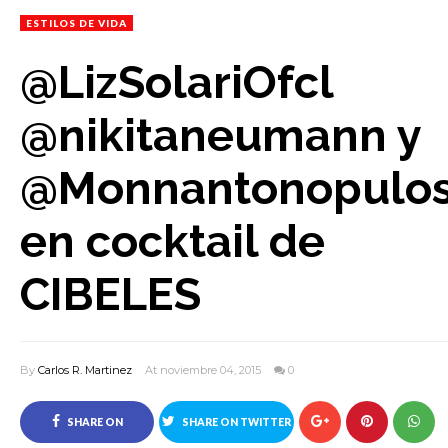
ESTILOS DE VIDA
@LizSolariOfcl
@nikitaneumann y
@Monnantonopulo
en cocktail de
CIBELES
By
Carlos R. Martinez
At noviembre 04, 2015
0
SHARE ON
SHARE ON TWITTER