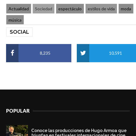
Actualidad
Sociedad
espectáculo
estilos de vida
moda
música
SOCIAL
8,235
10,591
POPULAR
Conoce las producciones de Hugo Armoa que
triunfan en festivales internacionales de cine