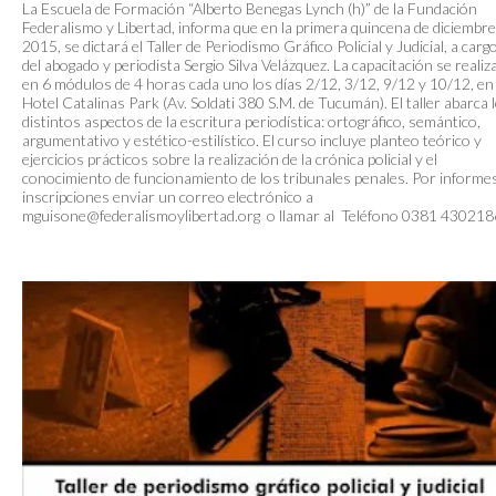
La Escuela de Formación “Alberto Benegas Lynch (h)” de la Fundación
Federalismo y Libertad, informa que en la primera quincena de diciembre
2015, se dictará el Taller de Periodismo Gráfico Policial y Judicial, a carg
del abogado y periodista Sergio Silva Velázquez. La capacitación se realiz
en 6 módulos de 4 horas cada uno los días 2/12, 3/12, 9/12 y 10/12, en 
Hotel Catalinas Park (Av. Soldati 380 S.M. de Tucumán). El taller abarca 
distintos aspectos de la escritura periodística: ortográfico, semántico,
argumentativo y estético-estilístico. El curso incluye planteo teórico y
ejercicios prácticos sobre la realización de la crónica policial y el
conocimiento de funcionamiento de los tribunales penales. Por informe
inscripciones enviar un correo electrónico a
mguisone@federalismoylibertad.org
o llamar al Teléfono 0381 430218