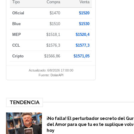
Tipo
Compra
Venta
Oficial
$1470
$1520
Blue
$1510
$1530
MEP
$1518,1
$1520,4
CCL
$1576,3
$1577,3
Cripto
$1566,86
$1571,05
Actualizado: 6/8/2026 17:00:00
Fuente:
DolarAPI
TENDENCIA
¡No falla! El perturbador secreto del Gu
del Amor para que tu ex te suplique volv
hoy