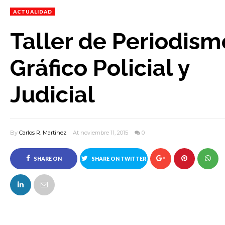
ACTUALIDAD
Taller de Periodism
Gráfico Policial y
Judicial
By
Carlos R. Martinez
At noviembre 11, 2015
0
SHARE ON
SHARE ON TWITTER
FACEBOOK