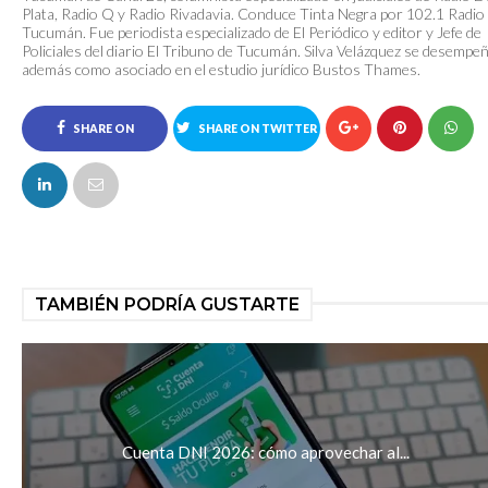
Plata, Radio Q y Radio Rivadavia. Conduce Tinta Negra por 102.1 Radio
Tucumán. Fue periodista especializado de El Periódico y editor y Jefe de
Policiales del diario El Tribuno de Tucumán. Silva Velázquez se desempe
además como asociado en el estudio jurídico Bustos Thames.
SHARE ON
SHARE ON TWITTER
FACEBOOK
TAMBIÉN PODRÍA GUSTARTE
Cuenta DNI 2026: cómo aprovechar al...