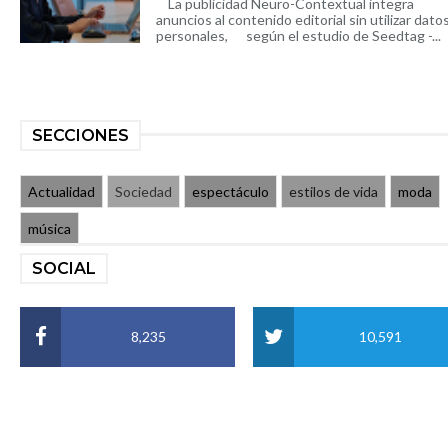
La publicidad Neuro-Contextual integra
anuncios al contenido editorial sin utilizar dato
personales, según el estudio de Seedtag -...
SECCIONES
Actualidad
Sociedad
espectáculo
estilos de vida
moda
música
SOCIAL
8,235
10,591