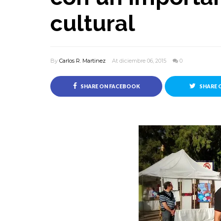
cultural
By
Carlos R. Martinez
At diciembre 06, 2015
0
SHARE ON FACEBOOK
SHARE 