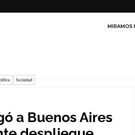
MIRAMOS 
olitica
Sociedad
gó a Buenos Aires
nte despliegue