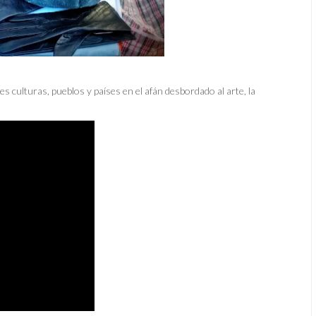
ntes culturas, pueblos y países en el afán desbordado al arte, la