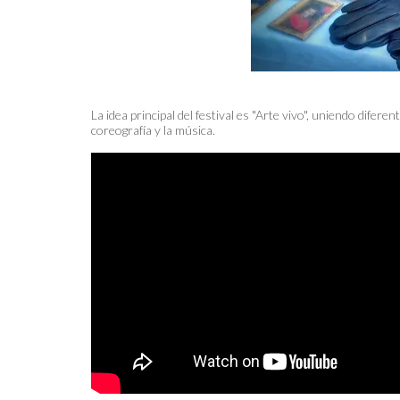
La idea principal del festival es "Arte vivo", uniendo difere
coreografía y la música.