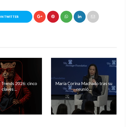
ON TWITTER
Trends 2026: cinco
María Corina Machado tras su
claves ...
reunió...