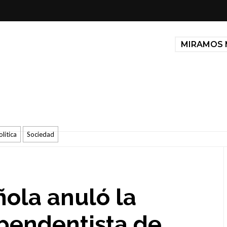
MIRAMOS 
olitica
Sociedad
ñola anuló la
pendentista de