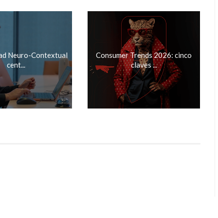
dad Neuro-Contextual
Consumer Trends 2026: cinco
cent...
claves ...