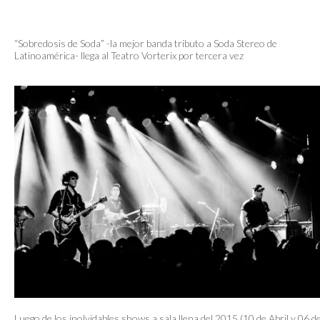
“Sobredosis de Soda” -la mejor banda tributo a Soda Stereo de
Latinoamérica- llega al Teatro Vorterix por tercera vez
Luego de los inolvidables shows a sala llena del 2015 (10 de Abril y 06 d