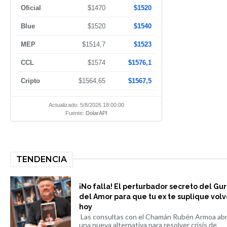
Oficial
$1470
$1520
Blue
$1520
$1540
MEP
$1514,7
$1523
CCL
$1574
$1576,1
Cripto
$1564,65
$1567,5
Actualizado: 5/8/2026 18:00:00
Fuente:
DolarAPI
TENDENCIA
¡No falla! El perturbador secreto del Gu
del Amor para que tu ex te suplique volv
hoy
Las consultas con el Chamán Rubén Armoa ab
una nueva alternativa para resolver crisis de