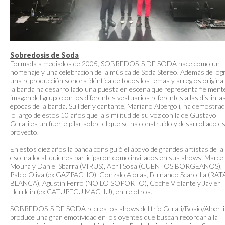
Sobredosis de Soda
Formada a mediados de 2005, SOBREDOSIS DE SODA nace como un
homenaje y una celebración de la música de Soda Stereo. Además de log
una reproducción sonora idéntica de todos los temas y arreglos original
la banda ha desarrollado una puesta en escena que representa fielmente
imagen del grupo con los diferentes vestuarios referentes a las distinta
épocas de la banda. Su líder y cantante, Mariano Albergoli, ha demostra
lo largo de estos 10 años que la similitud de su voz con la de Gustavo
Cerati es un fuerte pilar sobre el que se ha construido y desarrollado e
proyecto.
En estos diez años la banda consiguió el apoyo de grandes artistas de la
escena local, quienes participaron como invitados en sus shows: Marce
Moura y Daniel Sbarra (VIRUS), Abril Sosa (CUENTOS BORGEANOS),
Pablo Oliva (ex GAZPACHO), Gonzalo Aloras, Fernando Scarcella (RAT
BLANCA), Agustin Ferro (NO LO SOPORTO), Coche Violante y Javier
Herrlein (ex CATUPECU MACHU), entre otros.
SOBREDOSIS DE SODA recrea los shows del trio Cerati/Bosio/Alberti
produce una gran emotividad en los oyentes que buscan recordar a la