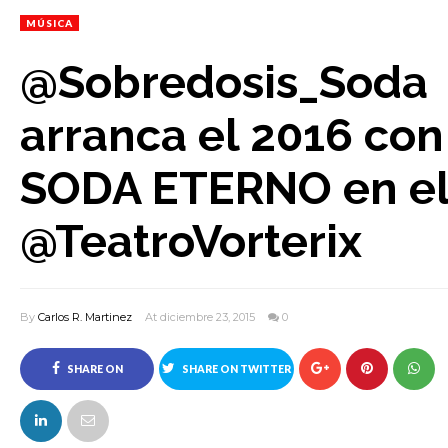
MÚSICA
@Sobredosis_Soda
arranca el 2016 con
SODA ETERNO en e
@TeatroVorterix
By
Carlos R. Martinez
At diciembre 23, 2015
0
SHARE ON
SHARE ON TWITTER
FACEBOOK