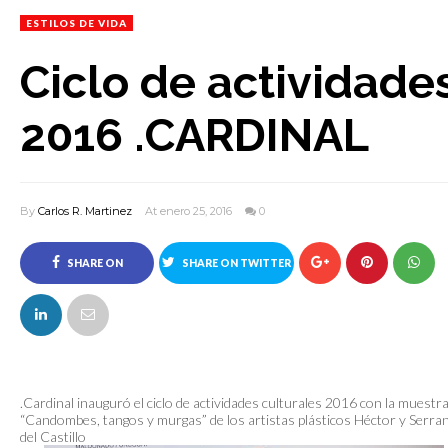
ESTILOS DE VIDA
Ciclo de actividade
2016 .CARDINAL
By
Carlos R. Martinez
At enero 25, 2016
0
SHARE ON
SHARE ON TWITTER
FACEBOOK
.Cardinal inauguró el ciclo de actividades culturales 2016 con la muestr
“Candombes, tangos y murgas” de los artistas plásticos Héctor y Serra
del Castillo