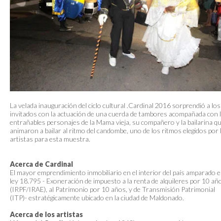
La velada inauguración del ciclo cultural .Cardinal 2016 sorprendió a los
invitados con la actuación de una cuerda de tambores acompañada con 
entrañables personajes de la Mama vieja, su compañero y la bailarina q
animaron a bailar al ritmo del candombe, uno de los ritmos elegidos por 
artistas para esta muestra.
Acerca de Cardinal
El mayor emprendimiento inmobiliario en el interior del país amparado e
ley 18.795 - Exoneración de impuesto a la renta de alquileres por 10 añ
(IRPF/IRAE), al Patrimonio por 10 años, y de Transmisión Patrimonial
(ITP)- estratégicamente ubicado en la ciudad de Maldonado.
Acerca de los artistas