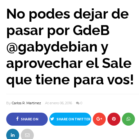
No podes dejar de
pasar por GdeB
@gabydebian y
aprovechar el Sale
que tiene para vos!
By
Carlos R. Martinez
At enero 06, 2016
0
SHARE ON
SHARE ON TWITTER
FACEBOOK