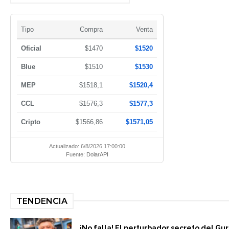
Tipo
Compra
Venta
Oficial
$1470
$1520
Blue
$1510
$1530
MEP
$1518,1
$1520,4
CCL
$1576,3
$1577,3
Cripto
$1566,86
$1571,05
Actualizado: 6/8/2026 17:00:00
Fuente:
DolarAPI
TENDENCIA
¡No falla! El perturbador secreto del Gu