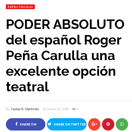
ESPECTÁCULO
PODER ABSOLUTO
del español Roger
Peña Carulla una
excelente opción
teatral
By
Carlos R. Martinez
At enero 25, 2016
0
SHARE ON
SHARE ON TWITTER